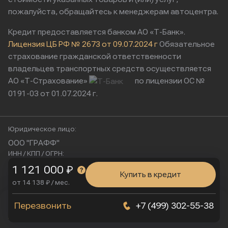
пожалуйста, обращайтесь к менеджерам автоцентра.
Кредит предоставляется банком АО «Т-Банк».
Лицензия ЦБ РФ № 2673 от 09.07.2024 г
Обязательное
страхование гражданской ответственности
владельцев транспортных средств осуществляется
АО «Т-Страхование»
по лицензии ОС №
0191-03 от 01.07.2024 г.
Юридическое лицо:
ООО "ГРАФФ"
ИНН / КПП / ОГРН:
9724221770 / 772401001 / 1257700252028
1 121 000 ₽
Купить в кредит
Юридический адрес:
от 14 138 ₽ / мес.
115230, Россия, г. Москва, ул. Нагатинская, д. 2, п. 16/2
Физический адрес:
Мы используем cookies
Перезвонить
+7 (499) 302-55-38
Я согласен
Подробнее
г. Москва, Нагатинская улица, 16к1с5