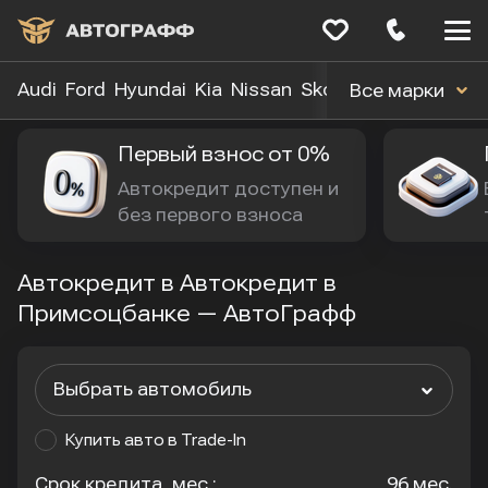
Меню
сайта
Audi
Ford
Hyundai
Kia
Nissan
Skoda
Toyota
Volk
Все марки
Первый взнос от 0%
Автокредит доступен и 
без первого взноса
Автокредит в Автокредит в
Примсоцбанке — АвтоГрафф
Выбрать автомобиль
Купить авто в Trade-In
Срок кредита, мес.:
96 мес.