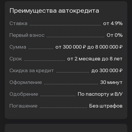
Преимущества автокредита
Преимущества
автокредита
Ставка
от 4.9%
Первый взнос
От 0%
Сумма
от 300 000 ₽ до 8 000 000 ₽
Срок
от 2 месяцев до 8 лет
Скидка за кредит
до 300 000 ₽
Оформление
30 минут
Одобрение
По паспорту и В/У
Погашение
Без штрафов