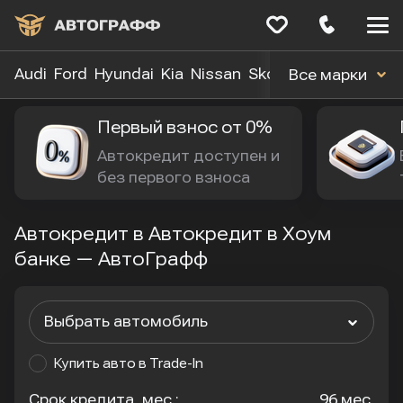
Меню
сайта
Audi
Ford
Hyundai
Kia
Nissan
Skoda
Toyota
Volk
Все марки
Первый взнос от 0%
Автокредит доступен и 
без первого взноса
Автокредит в Автокредит в Хоум
банке — АвтоГрафф
Выбрать автомобиль
Купить авто в Trade-In
Срок кредита, мес.:
96 мес.