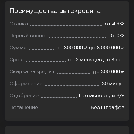
Преимущества автокредита
Преимущества
автокредита
Ставка
от 4.9%
Первый взнос
От 0%
Сумма
от 300 000 ₽ до 8 000 000 ₽
Срок
от 2 месяцев до 8 лет
Скидка за кредит
до 300 000 ₽
Оформление
30 минут
Одобрение
По паспорту и В/У
Погашение
Без штрафов