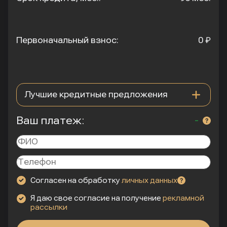
Первоначальный взнос:
0 ₽
Лучшие кредитные предложения
Ваш платеж:
-
Драйв Клик Банк
2 программы
Ставка
Ежемесячный
5% - 8.9%
платеж
0 ₽
Согласен на обработку
личных данных
Райффайзен Банк
3 программы
Я даю свое согласие на получение
рекламной
рассылки
Ставка
Ежемесячный
5.1% - 11.8%
платеж