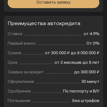
0 ₽
Оставить заявку
РоссельхозБанк
3 программы
Преимущества автокредита
Преимущества
Ставка
Ежемесячный
7.2% - 9.8%
платеж
автокредита
0 ₽
Ставка
от 4.9%
Банк Открытие
Первый взнос
От 0%
3 программы
Ставка
Ежемесячный
Сумма
от 300 000 ₽ до 8 000 000 ₽
5.8% - 10.3%
платеж
0 ₽
Срок
от 2 месяцев до 8 лет
Скидка за кредит
до 300 000 ₽
Т-Банк (Тинькофф)
3 программы
Оформление
30 минут
Ставка
Ежемесячный
Одобрение
По паспорту и В/У
4.9% - 10.1%
платеж
0 ₽
Погашение
Без штрафов
Lite