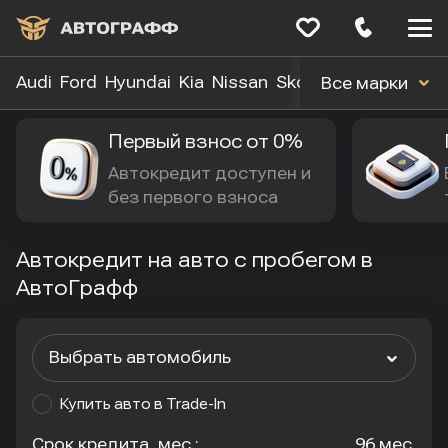
Меню
сайта
Audi
Ford
Hyundai
Kia
Nissan
Skoda
Toyota
Volk
Все марки
Первый взнос от 0%
Автокредит доступен и 
без первого взноса
Автокредит на авто с пробегом в
АвтоГрафф
Выбрать автомобиль
Купить авто в Trade-In
Срок кредита, мес.:
96 мес.