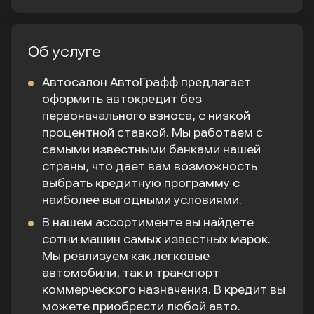
Выбрать
4.9 %
0 ₽
Pro
Выбрать
Об услуге
6.7 %
0 ₽
Автосалон АвтоГрафф предлагает
Каско
Выбрать
оформить автокредит без
10.1 %
0 ₽
первоначального взноса, с низкой
процентной ставкой. Мы работаем с
самыми известными банками нашей
страны, что дает вам возможность
выбрать кредитную программу с
наиболее выгодными условиями.
В нашем ассортименте вы найдете
сотни машин самых известных марок.
Мы реализуем как легковые
автомобили, так и транспорт
коммерческого назначения. В кредит вы
можете приобрести любой авто.