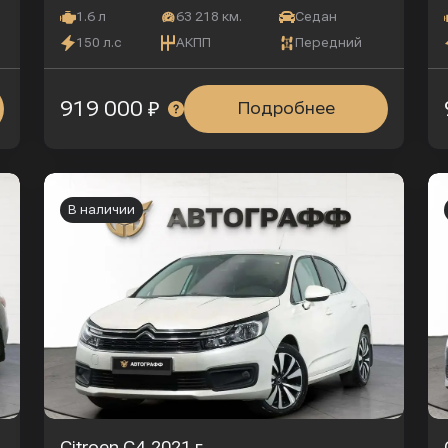
1.6 л
63 218 км.
Седан
150 л.с
АКПП
Передний
919 000 ₽
Подробнее
В наличии
Citroen C4
2021 г.