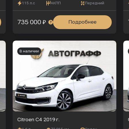
115 л.с
АКПП
Передний
735 000 ₽
Подробнее
В наличии
Citroen C4
2019 г.