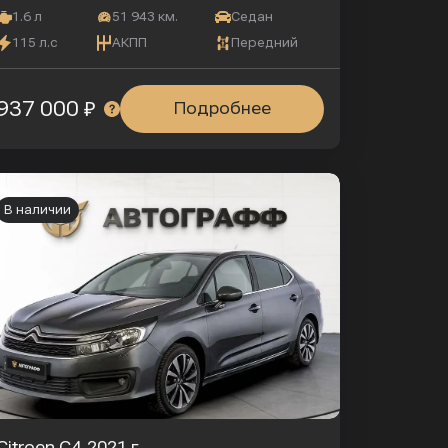
1.6 л
51 943 км.
Седан
115 л.с
АКПП
Передний
937 000 ₽
Подробнее
В наличии
Citroen C4
2021 г.