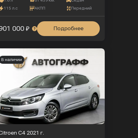
1.6 л
61 459 км.
Седан
115 л.с
АКПП
Передний
901 000 ₽
Подробнее
В наличии
Citroen C4
2021 г.