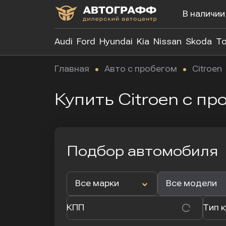
В наличии
Audi
Ford
Hyundai
Kia
Nissan
Skoda
To
Главная
Авто с пробегом
Citroen
Купить Citroen с п
Подбор автомобиля
Все марки
Все модели
КПП
Тип 