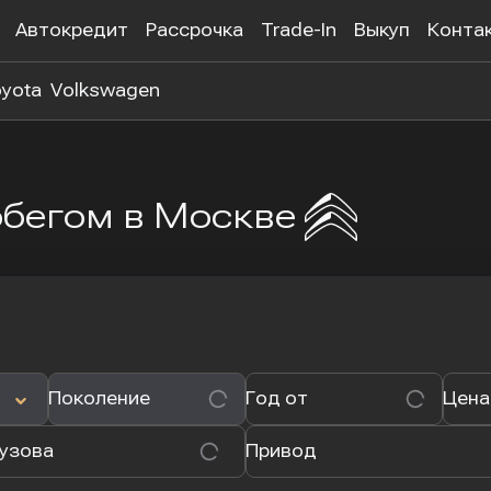
Автокредит
Рассрочка
Trade-In
Выкуп
Конта
yota
Volkswagen
робегом в Москве
Поколение
Год от
Цена
кузова
Привод