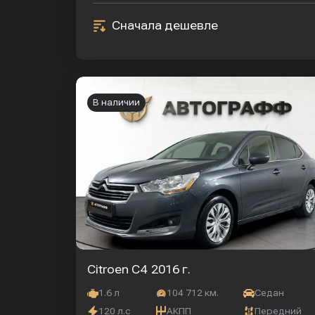
Сначала дешевле
В наличии
Citroen C4
2016 г.
1.6 л
104 712 км.
Седан
120 л.с
АКПП
Передний