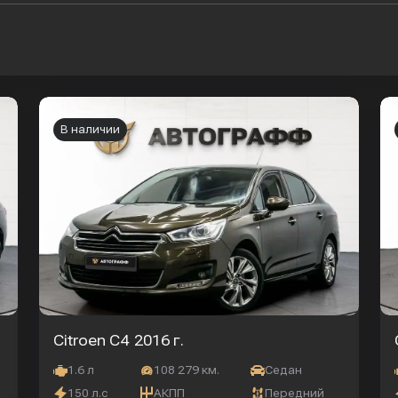
В наличии
Citroen C4
2016 г.
1.6 л
108 279 км.
Седан
150 л.с
АКПП
Передний