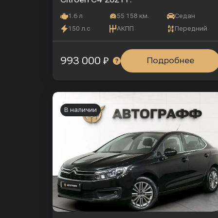
1.6 л
55 158 км.
Седан
150 л.с
АКПП
Передний
993 000 ₽
Подробнее
В наличии