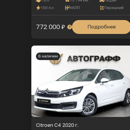
1.6 л
75 194 км.
Седан
150 л.с
АКПП
Передний
772 000 ₽
Подробнее
В наличии
Citroen C4
2020 г.