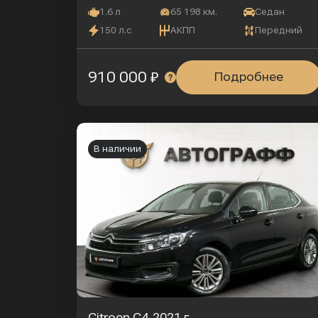
1.6 л
65 198 км.
Седан
150 л.с
АКПП
Передний
910 000 ₽
Подробнее
В наличии
Citroen C4
2021 г.