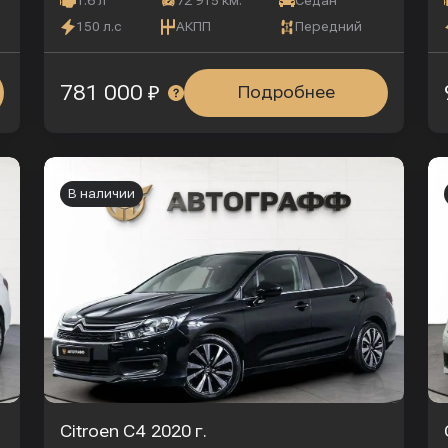
1.6 л
72 915 км.
Седан
150 л.с
АКПП
Передний
781 000 ₽
Подробнее
В наличии
Citroen C4
2020 г.