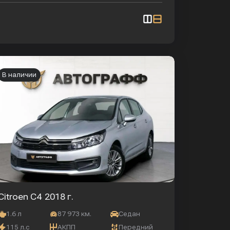
В наличии
Citroen C4
2018 г.
1.6 л
87 973 км.
Седан
115 л.с
АКПП
Передний