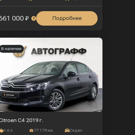
661 000 ₽
Подробнее
В наличии
Citroen C4
2019 г.
1.6 л
77 179 км.
Седан