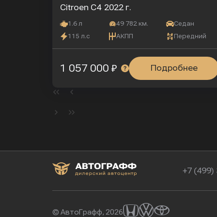
Citroen C4
2022 г.
1.6 л
49 782 км.
Седан
115 л.с
АКПП
Передний
1 057 000 ₽
Подробнее
+7 (499)
© АвтоГрафф, 2026