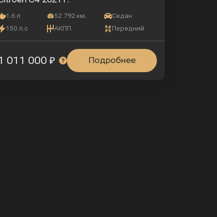
1.6 л
52 792 км.
Седан
150 л.с
АКПП
Передний
1 011 000 ₽
Подробнее