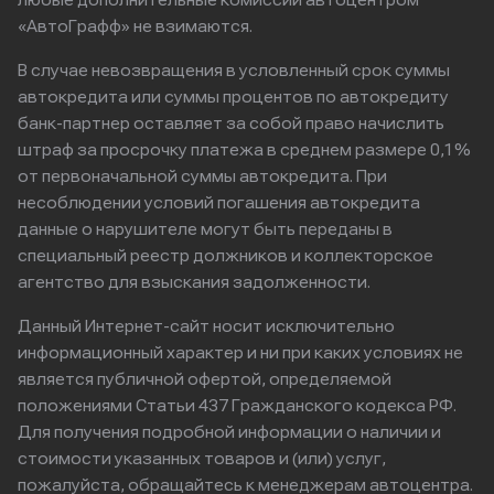
любые дополнительные комиссии автоцентром
«АвтоГрафф» не взимаются.
В случае невозвращения в условленный срок суммы
автокредита или суммы процентов по автокредиту
банк-партнер оставляет за собой право начислить
штраф за просрочку платежа в среднем размере 0,1%
от первоначальной суммы автокредита. При
несоблюдении условий погашения автокредита
данные о нарушителе могут быть переданы в
специальный реестр должников и коллекторское
агентство для взыскания задолженности.
Данный Интернет-сайт носит исключительно
информационный характер и ни при каких условиях не
является публичной офертой, определяемой
положениями Статьи 437 Гражданского кодекса РФ.
Для получения подробной информации о наличии и
стоимости указанных товаров и (или) услуг,
пожалуйста, обращайтесь к менеджерам автоцентра.