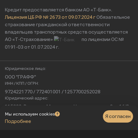
Кредит предоставляется банком АО «Т-Банк».
Лицензия ЦБ РФ № 2673 от 09.07.2024 г
Обязательное
страхование гражданской ответственности
владельцев транспортных средств осуществляется
АО «Т-Страхование»
по лицензии ОС №
0191-03 от 01.07.2024 г.
Юридическое лицо:
ООО "ГРАФФ"
ИНН / КПП / ОГРН:
9724221770 / 772401001 / 1257700252028
Юридический адрес:
115230, Россия, г. Москва, ул. Нагатинская, д. 2, п. 16/2
Физический адрес:
Мы используем cookies
Я согласен
Подробнее
г. Москва, Нагатинская улица, 16к1с5