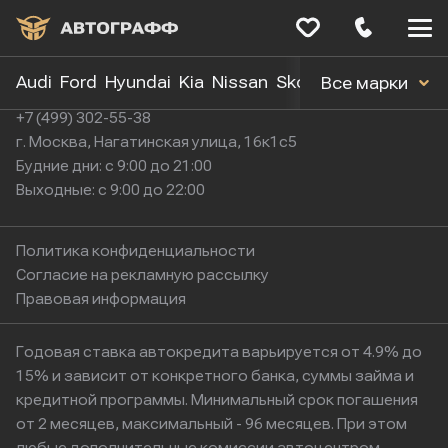
Меню
сайта
Audi
Ford
Hyundai
Kia
Nissan
Skoda
Toyota
Volk
Все марки
+7 (499) 302-55-38
г. Москва, Нагатинская улица, 16к1с5
Будние дни: с 9:00 до 21:00
Выходные: с 9:00 до 22:00
Политика конфиденциальности
Согласие на рекламную рассылку
Правовая информация
Годовая ставка автокредита варьируется от 4.9% до
15% и зависит от конкретного банка, суммы займа и
кредитной программы. Минимальный срок погашения
от 2 месяцев, максимальный - 96 месяцев. При этом