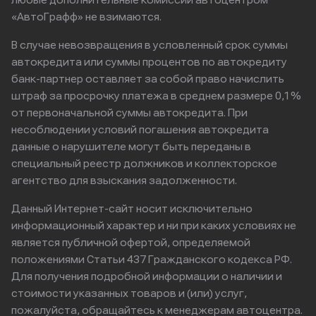
любые дополнительные комиссии автоцентром
«АвтоГрафф» не взимаются.
В случае невозвращения в условленный срок суммы
автокредита или суммы процентов по автокредиту
банк-партнер оставляет за собой право начислить
штраф за просрочку платежа в среднем размере 0,1%
от первоначальной суммы автокредита. При
несоблюдении условий погашения автокредита
данные о нарушителе могут быть переданы в
специальный реестр должников и коллекторское
агентство для взыскания задолженности.
Данный Интернет-сайт носит исключительно
информационный характер и ни при каких условиях не
является публичной офертой, определяемой
положениями Статьи 437 Гражданского кодекса РФ.
Для получения подробной информации о наличии и
стоимости указанных товаров и (или) услуг,
пожалуйста, обращайтесь к менеджерам автоцентра.