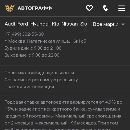
Меню
сайта
Audi
Ford
Hyundai
Kia
Nissan
Skoda
Toyota
Volk
Все марки
+7 (499) 302-55-38
г. Москва, Нагатинская улица, 16к1с5
Будние дни: с 9:00 до 21:00
Выходные: с 9:00 до 22:00
Политика конфиденциальности
Согласие на рекламную рассылку
Правовая информация
Годовая ставка автокредита варьируется от 4.9% до
15% и зависит от конкретного банка, суммы займа и
кредитной программы. Минимальный срок погашения
от 2 месяцев, максимальный - 96 месяцев. При этом