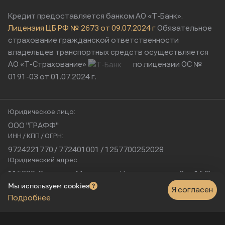
Кредит предоставляется банком АО «Т-Банк».
Лицензия ЦБ РФ № 2673 от 09.07.2024 г
Обязательное
страхование гражданской ответственности
владельцев транспортных средств осуществляется
АО «Т-Страхование»
по лицензии ОС №
0191-03 от 01.07.2024 г.
Юридическое лицо:
ООО "ГРАФФ"
ИНН / КПП / ОГРН:
9724221770 / 772401001 / 1257700252028
Юридический адрес:
115230, Россия, г. Москва, ул. Нагатинская, д. 2, п. 16/2
Физический адрес:
Мы используем cookies
Я согласен
Подробнее
г. Москва, Нагатинская улица, 16к1с5