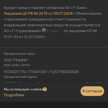
Кредит предоставляется банком АО «Т-Банк».
Лицензия ЦБ РФ № 2673 от 09.07.2024 г
Обязательное
страхование гражданской ответственности
владельцев транспортных средств осуществляется
АО «Т-Страхование»
по лицензии ОС №
0191-03 от 01.07.2024 г.
Юридическое лицо:
ООО "ГРАФФ"
ИНН / КПП / ОГРН:
9724221770 / 772401001 / 1257700252028
Юридический адрес:
115230, Россия, г. Москва, ул. Нагатинская, д. 2, п. 16/2
Физический адрес:
Мы используем cookies
Я согласен
Подробнее
г. Москва, Нагатинская улица, 16к1с5