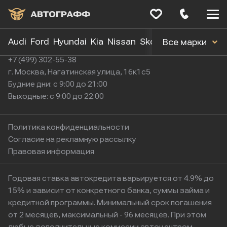
Меню
сайта
Audi
Ford
Hyundai
Kia
Nissan
Skoda
Toyota
Volk
Все марки
+7 (499) 302-55-38
г. Москва, Нагатинская улица, 16к1с5
Будние дни: с 9:00 до 21:00
Выходные: с 9:00 до 22:00
Политика конфиденциальности
Согласие на рекламную рассылку
Правовая информация
Годовая ставка автокредита варьируется от 4.9% до
15% и зависит от конкретного банка, суммы займа и
кредитной программы. Минимальный срок погашения
от 2 месяцев, максимальный - 96 месяцев. При этом