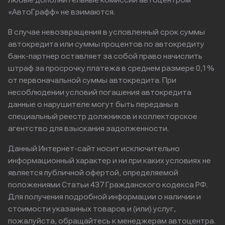
любые дополнительные комиссии автоцентром
«АвтоГрафф» не взимаются.
В случае невозвращения в условленный срок суммы
автокредита или суммы процентов по автокредиту
банк-партнер оставляет за собой право начислить
штраф за просрочку платежа в среднем размере 0,1%
от первоначальной суммы автокредита. При
несоблюдении условий погашения автокредита
данные о нарушителе могут быть переданы в
специальный реестр должников и коллекторское
агентство для взыскания задолженности.
Данный Интернет-сайт носит исключительно
информационный характер и ни при каких условиях не
является публичной офертой, определяемой
положениями Статьи 437 Гражданского кодекса РФ.
Для получения подробной информации о наличии и
стоимости указанных товаров и (или) услуг,
пожалуйста, обращайтесь к менеджерам автоцентра.