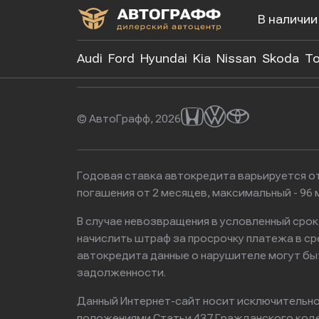
В наличии
+7 (499)
Audi
Ford
Hyundai
Kia
Nissan
Skoda
To
© АвтоГрафф, 2026
Годовая ставка автокредита варьируется от
погашения от 2 месяцев, максимальный - 9
В случае невозвращения в условленный сро
начислить штраф за просрочку платежа в с
автокредита данные о нарушителе могут бы
задолженности.
Данный Интернет-сайт носит исключительно 
положениями Статьи 437 Гражданского кодек