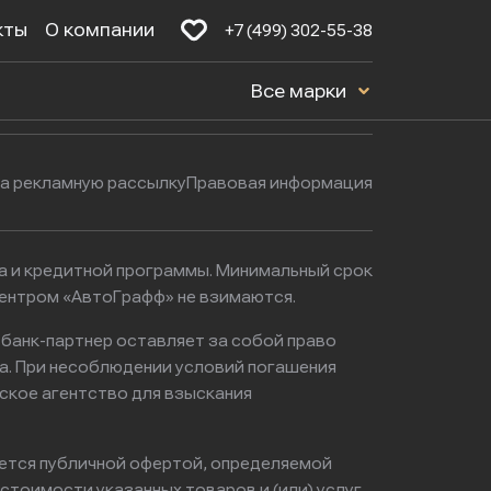
кты
О компании
+7 (499) 302-55-38
Будние дни: с 9:00 до 21:00
16к1с5
Все марки
Выходные: с 9:00 до 22:00
на рекламную рассылку
Правовая информация
ма и кредитной программы. Минимальный срок
центром «АвтоГрафф» не взимаются.
 банк-партнер оставляет за собой право
а. При несоблюдении условий погашения
ское агентство для взыскания
яется публичной офертой, определяемой
тоимости указанных товаров и (или) услуг,