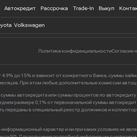
Автокредит
Рассрочка
Trade-In
Выкуп
Конта
 302-55-38
г. Москва, Нагатинская улица, 
yota
Volkswagen
Политика конфиденциальности
Согласие 
 4.9% до 15% и зависит от конкретного банка, суммы зай
6 месяцев. При этом любые дополнительные комиссии авто
к суммы автокредита или суммы процентов по автокредиту
реднем размере 0,1% от первоначальной суммы автокредит
ть переданы в специальный реестр должников и коллектор
информационный характер и ни при каких условиях не явл
са РФ. Для получения подробной информации о наличии и с