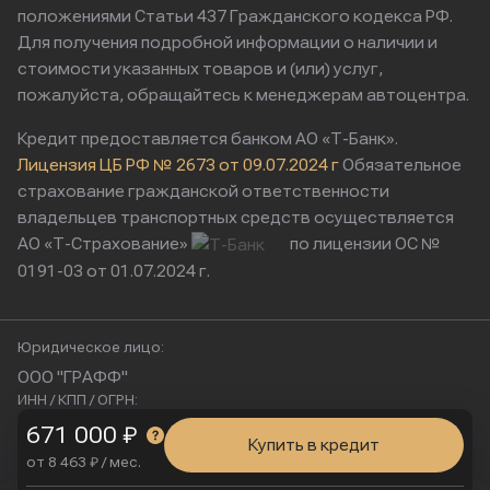
положениями Статьи 437 Гражданского кодекса РФ.
Для получения подробной информации о наличии и
стоимости указанных товаров и (или) услуг,
пожалуйста, обращайтесь к менеджерам автоцентра.
Кредит предоставляется банком АО «Т-Банк».
Лицензия ЦБ РФ № 2673 от 09.07.2024 г
Обязательное
страхование гражданской ответственности
владельцев транспортных средств осуществляется
АО «Т-Страхование»
по лицензии ОС №
0191-03 от 01.07.2024 г.
Юридическое лицо:
ООО "ГРАФФ"
ИНН / КПП / ОГРН:
9724221770 / 772401001 / 1257700252028
671 000 ₽
Купить в кредит
Юридический адрес:
от 8 463 ₽ / мес.
115230, Россия, г. Москва, ул. Нагатинская, д. 2, п. 16/2