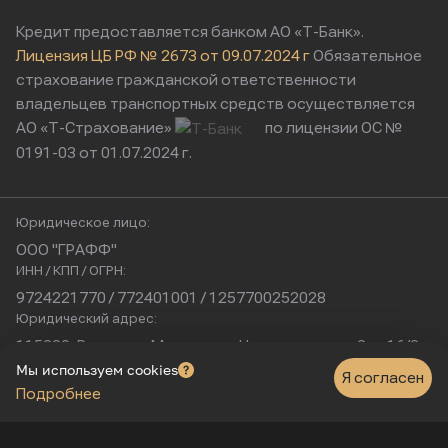
Кредит предоставляется банком АО «Т-Банк».
Лицензия ЦБ РФ № 2673 от 09.07.2024 г
Обязательное
страхование гражданской ответственности
владельцев транспортных средств осуществляется
АО «Т-Страхование»
по лицензии ОС №
0191-03 от 01.07.2024 г.
Юридическое лицо:
ООО "ГРАФФ"
ИНН / КПП / ОГРН:
9724221770 / 772401001 / 1257700252028
Юридический адрес:
115230, Россия, г. Москва, ул. Нагатинская, д. 2, п. 16/2
Физический адрес:
Мы используем cookies
Я согласен
Подробнее
г. Москва, Нагатинская улица, 16к1с5