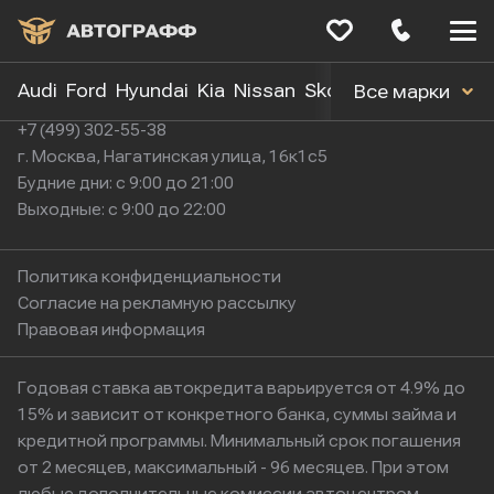
Меню
сайта
Audi
Ford
Hyundai
Kia
Nissan
Skoda
Toyota
Volk
Все марки
+7 (499) 302-55-38
г. Москва, Нагатинская улица, 16к1с5
Будние дни: с 9:00 до 21:00
Выходные: с 9:00 до 22:00
Политика конфиденциальности
Согласие на рекламную рассылку
Правовая информация
Годовая ставка автокредита варьируется от 4.9% до
15% и зависит от конкретного банка, суммы займа и
кредитной программы. Минимальный срок погашения
от 2 месяцев, максимальный - 96 месяцев. При этом