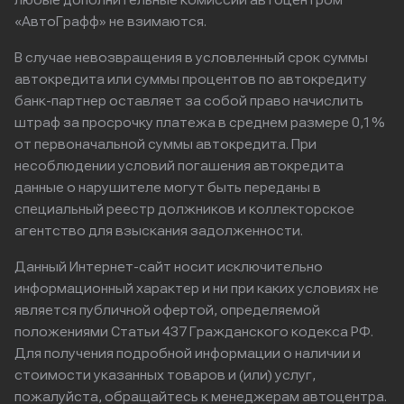
любые дополнительные комиссии автоцентром
«АвтоГрафф» не взимаются.
В случае невозвращения в условленный срок суммы
автокредита или суммы процентов по автокредиту
банк-партнер оставляет за собой право начислить
штраф за просрочку платежа в среднем размере 0,1%
от первоначальной суммы автокредита. При
несоблюдении условий погашения автокредита
данные о нарушителе могут быть переданы в
специальный реестр должников и коллекторское
агентство для взыскания задолженности.
Данный Интернет-сайт носит исключительно
информационный характер и ни при каких условиях не
является публичной офертой, определяемой
положениями Статьи 437 Гражданского кодекса РФ.
Для получения подробной информации о наличии и
стоимости указанных товаров и (или) услуг,
пожалуйста, обращайтесь к менеджерам автоцентра.