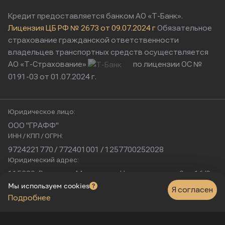
Кредит предоставляется банком АО «Т-Банк».
Лицензия ЦБ РФ № 2673 от 09.07.2024 г
Обязательное
страхование гражданской ответственности
владельцев транспортных средств осуществляется
АО «Т-Страхование»
по лицензии ОС №
0191-03 от 01.07.2024 г.
Юридическое лицо:
ООО "ГРАФФ"
ИНН / КПП / ОГРН:
9724221770 / 772401001 / 1257700252028
Юридический адрес:
115230, Россия, г. Москва, ул. Нагатинская, д. 2, п. 16/2
Физический адрес:
Мы используем cookies
Я согласен
Подробнее
г. Москва, Нагатинская улица, 16к1с5