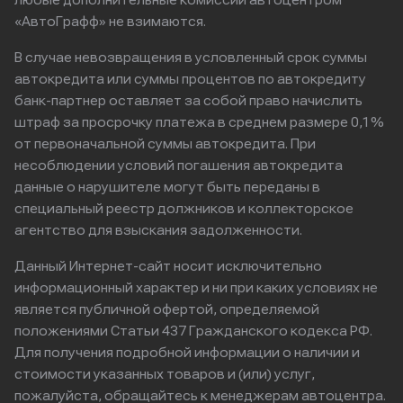
любые дополнительные комиссии автоцентром
«АвтоГрафф» не взимаются.
В случае невозвращения в условленный срок суммы
автокредита или суммы процентов по автокредиту
банк-партнер оставляет за собой право начислить
штраф за просрочку платежа в среднем размере 0,1%
от первоначальной суммы автокредита. При
несоблюдении условий погашения автокредита
данные о нарушителе могут быть переданы в
специальный реестр должников и коллекторское
агентство для взыскания задолженности.
Данный Интернет-сайт носит исключительно
информационный характер и ни при каких условиях не
является публичной офертой, определяемой
положениями Статьи 437 Гражданского кодекса РФ.
Для получения подробной информации о наличии и
стоимости указанных товаров и (или) услуг,
пожалуйста, обращайтесь к менеджерам автоцентра.