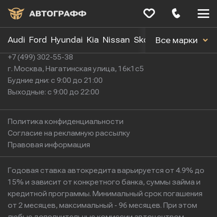
Меню
сайта
Audi
Ford
Hyundai
Kia
Nissan
Skoda
Toyota
Volk
Все марки
+7 (499) 302-55-38
г. Москва, Нагатинская улица, 16к1с5
Будние дни: с 9:00 до 21:00
Выходные: с 9:00 до 22:00
Политика конфиденциальности
Согласие на рекламную рассылку
Правовая информация
Годовая ставка автокредита варьируется от 4.9% до
15% и зависит от конкретного банка, суммы займа и
кредитной программы. Минимальный срок погашения
от 2 месяцев, максимальный - 96 месяцев. При этом