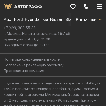
Меню
сайта
Audi
Ford
Hyundai
Kia
Nissan
Skoda
Toyota
Volk
Все марки
+7 (499) 302-55-38
г. Москва, Нагатинская улица, 16к1с5
Будние дни: с 9:00 до 21:00
Выходные: с 9:00 до 22:00
Политика конфиденциальности
Согласие на рекламную рассылку
Правовая информация
Годовая ставка автокредита варьируется от 4.9% до
15% и зависит от конкретного банка, суммы займа и
кредитной программы. Минимальный срок погашения
от 2 месяцев, максимальный - 96 месяцев. При этом