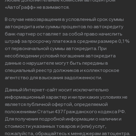
любые дополнительные комиссии автоцентром
«АвтоГрафф» не взимаются.
В случае невозвращения в условленный срок суммы
автокредита или суммы процентов по автокредиту
банк-партнер оставляет за собой право начислить
штраф за просрочку платежа в среднем размере 0,1%
от первоначальной суммы автокредита. При
несоблюдении условий погашения автокредита
данные о нарушителе могут быть переданы в
специальный реестр должников и коллекторское
агентство для взыскания задолженности.
Данный Интернет-сайт носит исключительно
информационный характер и ни при каких условиях не
является публичной офертой, определяемой
положениями Статьи 437 Гражданского кодекса РФ.
Для получения подробной информации о наличии и
стоимости указанных товаров и (или) услуг,
пожалуйста, обращайтесь к менеджерам автоцентра.