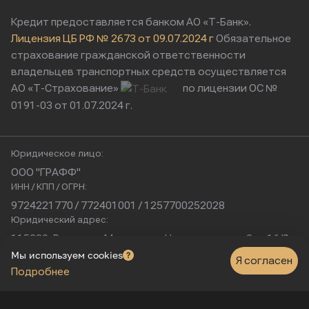
Кредит предоставляется банком АО «Т-Банк».
Лицензия ЦБ РФ № 2673 от 09.07.2024 г
Обязательное
страхование гражданской ответственности
владельцев транспортных средств осуществляется
АО «Т-Страхование»
по лицензии ОС №
0191-03 от 01.07.2024 г.
Юридическое лицо:
ООО "ГРАФФ"
ИНН / КПП / ОГРН:
9724221770 / 772401001 / 1257700252028
Юридический адрес:
115230, Россия, г. Москва, ул. Нагатинская, д. 2, п. 16/2
Физический адрес:
Мы используем cookies
Я согласен
Подробнее
г. Москва, Нагатинская улица, 16к1с5