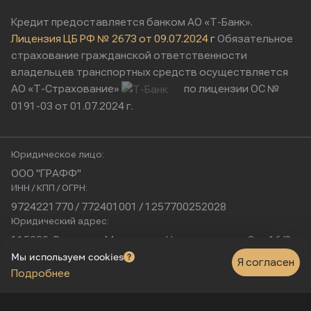
Кредит предоставляется банком АО «Т-Банк».
Лицензия ЦБ РФ № 2673 от 09.07.2024 г
Обязательное
страхование гражданской ответственности
владельцев транспортных средств осуществляется
АО «Т-Страхование»
по лицензии ОС №
0191-03 от 01.07.2024 г.
Юридическое лицо:
ООО "ГРАФФ"
ИНН / КПП / ОГРН:
9724221770 / 772401001 / 1257700252028
Юридический адрес:
115230, Россия, г. Москва, ул. Нагатинская, д. 2, п. 16/2
Физический адрес:
Мы используем cookies
Я согласен
Подробнее
г. Москва, Нагатинская улица, 16к1с5