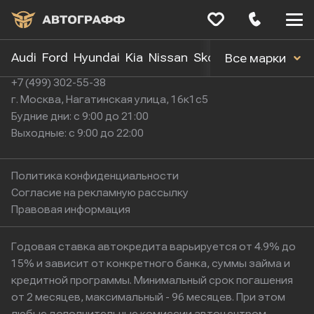
Меню
сайта
Audi
Ford
Hyundai
Kia
Nissan
Skoda
Toyota
Volk
Все марки
+7 (499) 302-55-38
г. Москва, Нагатинская улица, 16к1с5
Будние дни: с 9:00 до 21:00
Выходные: с 9:00 до 22:00
Политика конфиденциальности
Согласие на рекламную рассылку
Правовая информация
Годовая ставка автокредита варьируется от 4.9% до
15% и зависит от конкретного банка, суммы займа и
кредитной программы. Минимальный срок погашения
от 2 месяцев, максимальный - 96 месяцев. При этом