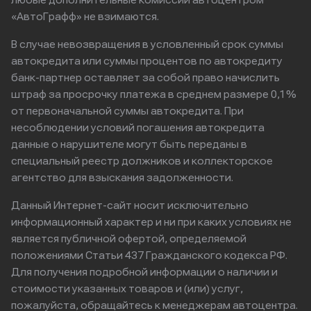
любые дополнительные комиссии автоцентром
«АвтоГрафф» не взимаются.
В случае невозвращения в условленный срок суммы
автокредита или суммы процентов по автокредиту
банк-партнер оставляет за собой право начислить
штраф за просрочку платежа в среднем размере 0,1%
от первоначальной суммы автокредита. При
несоблюдении условий погашения автокредита
данные о нарушителе могут быть переданы в
специальный реестр должников и коллекторское
агентство для взыскания задолженности.
Данный Интернет-сайт носит исключительно
информационный характер и ни при каких условиях не
является публичной офертой, определяемой
положениями Статьи 437 Гражданского кодекса РФ.
Для получения подробной информации о наличии и
стоимости указанных товаров и (или) услуг,
пожалуйста, обращайтесь к менеджерам автоцентра.