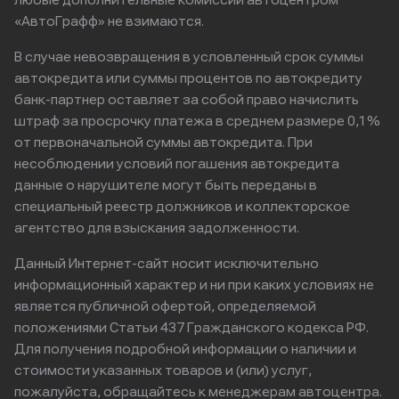
любые дополнительные комиссии автоцентром
«АвтоГрафф» не взимаются.
В случае невозвращения в условленный срок суммы
автокредита или суммы процентов по автокредиту
банк-партнер оставляет за собой право начислить
штраф за просрочку платежа в среднем размере 0,1%
от первоначальной суммы автокредита. При
несоблюдении условий погашения автокредита
данные о нарушителе могут быть переданы в
специальный реестр должников и коллекторское
агентство для взыскания задолженности.
Данный Интернет-сайт носит исключительно
информационный характер и ни при каких условиях не
является публичной офертой, определяемой
положениями Статьи 437 Гражданского кодекса РФ.
Для получения подробной информации о наличии и
стоимости указанных товаров и (или) услуг,
пожалуйста, обращайтесь к менеджерам автоцентра.