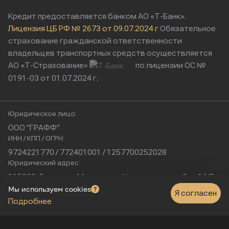
Кредит предоставляется банком АО «Т-Банк».
Лицензия ЦБ РФ № 2673 от 09.07.2024 г
Обязательное
страхование гражданской ответственности
владельцев транспортных средств осуществляется
АО «Т-Страхование»
по лицензии ОС №
0191-03 от 01.07.2024 г.
Юридическое лицо:
ООО "ГРАФФ"
ИНН / КПП / ОГРН:
9724221770 / 772401001 / 1257700252028
Юридический адрес:
115230, Россия, г. Москва, ул. Нагатинская, д. 2, п. 16/2
Физический адрес:
Мы используем cookies
Я согласен
Подробнее
г. Москва, Нагатинская улица, 16к1с5