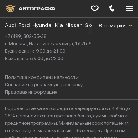
Меню
сайта
Audi
Ford
Hyundai
Kia
Nissan
Skoda
Toyota
Volk
Все марки
+7 (499) 302-55-38
г. Москва, Нагатинская улица, 16к1с5
Будние дни: с 9:00 до 21:00
Выходные: с 9:00 до 22:00
Политика конфиденциальности
Согласие на рекламную рассылку
Правовая информация
Годовая ставка автокредита варьируется от 4.9% до
15% и зависит от конкретного банка, суммы займа и
кредитной программы. Минимальный срок погашения
от 2 месяцев, максимальный - 96 месяцев. При этом