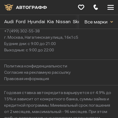
Меню
сайта
Audi
Ford
Hyundai
Kia
Nissan
Skoda
Toyota
Volk
Все марки
+7 (499) 302-55-38
г. Москва, Нагатинская улица, 16к1с5
Будние дни: с 9:00 до 21:00
Выходные: с 9:00 до 22:00
Политика конфиденциальности
Согласие на рекламную рассылку
Правовая информация
Годовая ставка автокредита варьируется от 4.9% до
15% и зависит от конкретного банка, суммы займа и
кредитной программы. Минимальный срок погашения
от 2 месяцев, максимальный - 96 месяцев. При этом