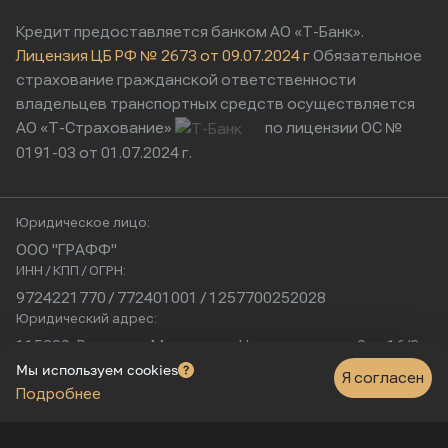
Кредит предоставляется банком АО «Т-Банк».
Лицензия ЦБ РФ № 2673 от 09.07.2024 г
Обязательное
страхование гражданской ответственности
владельцев транспортных средств осуществляется
АО «Т-Страхование»
по лицензии ОС №
0191-03 от 01.07.2024 г.
Юридическое лицо:
ООО "ГРАФФ"
ИНН / КПП / ОГРН:
9724221770 / 772401001 / 1257700252028
Юридический адрес:
115230, Россия, г. Москва, ул. Нагатинская, д. 2, п. 16/2
Физический адрес:
Мы используем cookies
Я согласен
Подробнее
г. Москва, Нагатинская улица, 16к1с5