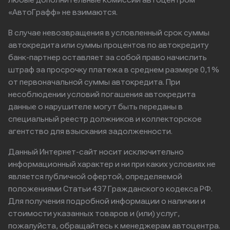
любые дополнительные комиссии автоцентром
«АвтоГрафф» не взимаются.
В случае невозвращения в условленный срок суммы
автокредита или суммы процентов по автокредиту
банк-партнер оставляет за собой право начислить
штраф за просрочку платежа в среднем размере 0,1%
от первоначальной суммы автокредита. При
несоблюдении условий погашения автокредита
данные о нарушителе могут быть переданы в
специальный реестр должников и коллекторское
агентство для взыскания задолженности.
Данный Интернет-сайт носит исключительно
информационный характер и ни при каких условиях не
является публичной офертой, определяемой
положениями Статьи 437 Гражданского кодекса РФ.
Для получения подробной информации о наличии и
стоимости указанных товаров и (или) услуг,
пожалуйста, обращайтесь к менеджерам автоцентра.