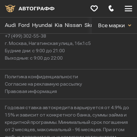
Меню
сайта
Audi
Ford
Hyundai
Kia
Nissan
Skoda
Toyota
Volk
Все марки
+7 (499) 302-55-38
г. Москва, Нагатинская улица, 16к1с5
Будние дни: с 9:00 до 21:00
Выходные: с 9:00 до 22:00
Политика конфиденциальности
Согласие на рекламную рассылку
Правовая информация
Годовая ставка автокредита варьируется от 4.9% до
15% и зависит от конкретного банка, суммы займа и
кредитной программы. Минимальный срок погашения
от 2 месяцев, максимальный - 96 месяцев. При этом