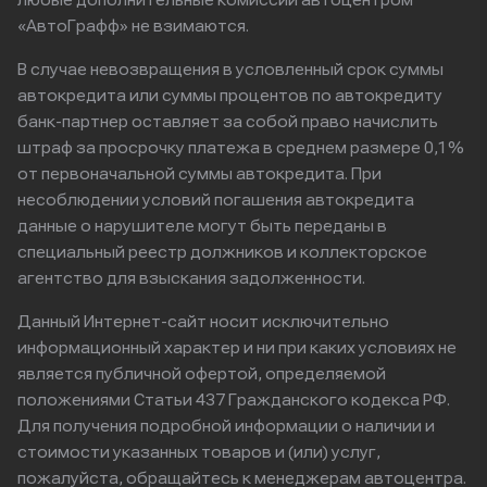
любые дополнительные комиссии автоцентром
«АвтоГрафф» не взимаются.
В случае невозвращения в условленный срок суммы
автокредита или суммы процентов по автокредиту
банк-партнер оставляет за собой право начислить
штраф за просрочку платежа в среднем размере 0,1%
от первоначальной суммы автокредита. При
несоблюдении условий погашения автокредита
данные о нарушителе могут быть переданы в
специальный реестр должников и коллекторское
агентство для взыскания задолженности.
Данный Интернет-сайт носит исключительно
информационный характер и ни при каких условиях не
является публичной офертой, определяемой
положениями Статьи 437 Гражданского кодекса РФ.
Для получения подробной информации о наличии и
стоимости указанных товаров и (или) услуг,
пожалуйста, обращайтесь к менеджерам автоцентра.