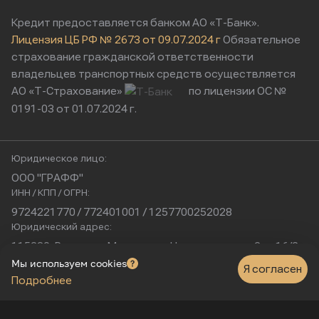
Кредит предоставляется банком АО «Т-Банк».
Лицензия ЦБ РФ № 2673 от 09.07.2024 г
Обязательное
страхование гражданской ответственности
владельцев транспортных средств осуществляется
АО «Т-Страхование»
по лицензии ОС №
0191-03 от 01.07.2024 г.
Юридическое лицо:
ООО "ГРАФФ"
ИНН / КПП / ОГРН:
9724221770 / 772401001 / 1257700252028
Юридический адрес:
115230, Россия, г. Москва, ул. Нагатинская, д. 2, п. 16/2
Физический адрес:
Мы используем cookies
Я согласен
Подробнее
г. Москва, Нагатинская улица, 16к1с5