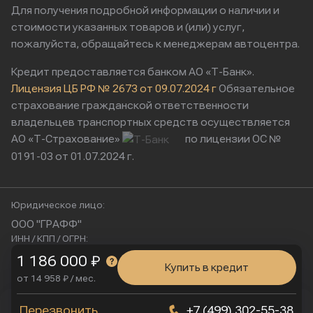
Для получения подробной информации о наличии и
стоимости указанных товаров и (или) услуг,
пожалуйста, обращайтесь к менеджерам автоцентра.
Кредит предоставляется банком АО «Т-Банк».
Лицензия ЦБ РФ № 2673 от 09.07.2024 г
Обязательное
страхование гражданской ответственности
владельцев транспортных средств осуществляется
АО «Т-Страхование»
по лицензии ОС №
0191-03 от 01.07.2024 г.
Юридическое лицо:
ООО "ГРАФФ"
ИНН / КПП / ОГРН:
9724221770 / 772401001 / 1257700252028
1 186 000 ₽
Купить в кредит
Юридический адрес:
от 14 958 ₽ / мес.
115230, Россия, г. Москва, ул. Нагатинская, д. 2, п. 16/2
Физический адрес:
Мы используем cookies
Перезвонить
+7 (499) 302-55-38