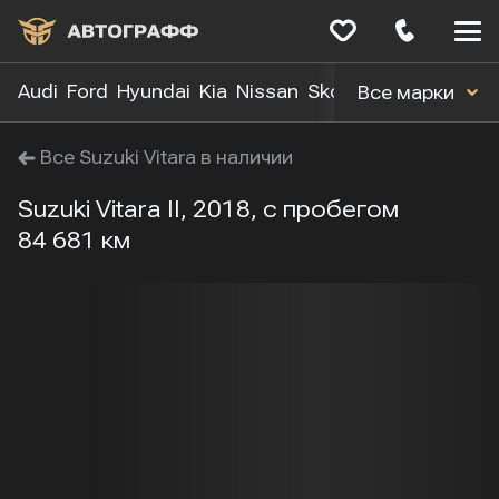
Меню
сайта
Audi
Ford
Hyundai
Kia
Nissan
Skoda
Toyota
Volk
Все марки
Все Suzuki Vitara в наличии
Suzuki Vitara II, 2018, с пробегом
84 681 км