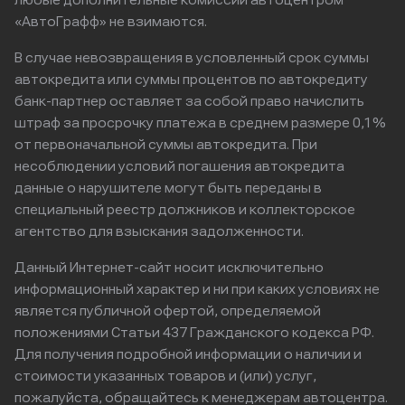
любые дополнительные комиссии автоцентром
«АвтоГрафф» не взимаются.
В случае невозвращения в условленный срок суммы
автокредита или суммы процентов по автокредиту
банк-партнер оставляет за собой право начислить
штраф за просрочку платежа в среднем размере 0,1%
от первоначальной суммы автокредита. При
несоблюдении условий погашения автокредита
данные о нарушителе могут быть переданы в
специальный реестр должников и коллекторское
агентство для взыскания задолженности.
Данный Интернет-сайт носит исключительно
информационный характер и ни при каких условиях не
является публичной офертой, определяемой
положениями Статьи 437 Гражданского кодекса РФ.
Для получения подробной информации о наличии и
стоимости указанных товаров и (или) услуг,
пожалуйста, обращайтесь к менеджерам автоцентра.