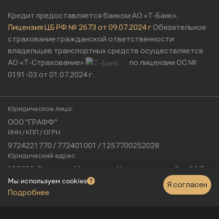
Кредит предоставляется банком АО «Т-Банк».
Лицензия ЦБ РФ № 2673 от 09.07.2024 г
Обязательное
страхование гражданской ответственности
владельцев транспортных средств осуществляется
АО «Т-Страхование»
по лицензии ОС №
0191-03 от 01.07.2024 г.
Юридическое лицо:
ООО "ГРАФФ"
ИНН / КПП / ОГРН:
9724221770 / 772401001 / 1257700252028
Юридический адрес:
115230, Россия, г. Москва, ул. Нагатинская, д. 2, п. 16/2
Физический адрес:
Мы используем cookies
Я согласен
Подробнее
г. Москва, Нагатинская улица, 16к1с5