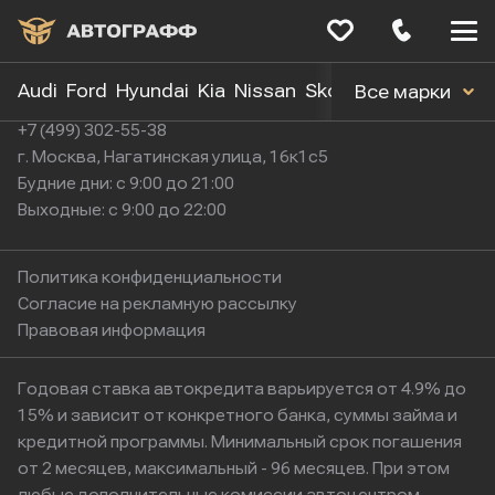
Меню
сайта
Audi
Ford
Hyundai
Kia
Nissan
Skoda
Toyota
Volk
Все марки
+7 (499) 302-55-38
г. Москва, Нагатинская улица, 16к1с5
Будние дни: с 9:00 до 21:00
Выходные: с 9:00 до 22:00
Политика конфиденциальности
Согласие на рекламную рассылку
Правовая информация
Годовая ставка автокредита варьируется от 4.9% до
15% и зависит от конкретного банка, суммы займа и
кредитной программы. Минимальный срок погашения
от 2 месяцев, максимальный - 96 месяцев. При этом