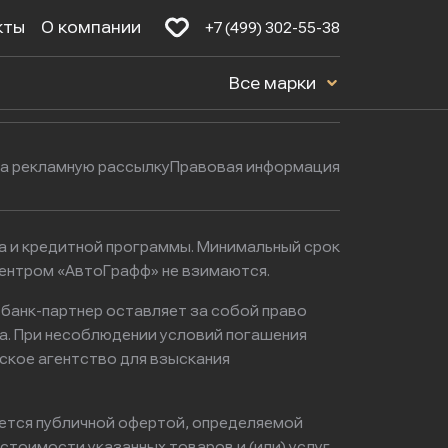
кты
О компании
+7 (499) 302-55-38
Будние дни: с 9:00 до 21:00
16к1с5
Все марки
Выходные: с 9:00 до 22:00
на рекламную рассылку
Правовая информация
ма и кредитной программы. Минимальный срок
центром «АвтоГрафф» не взимаются.
 банк-партнер оставляет за собой право
а. При несоблюдении условий погашения
ское агентство для взыскания
яется публичной офертой, определяемой
тоимости указанных товаров и (или) услуг,