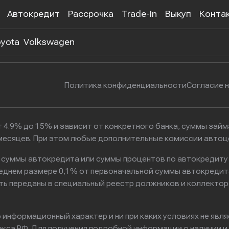
Автокредит
Рассрочка
Trade-In
Выкуп
Конта
 302-55-38
г. Москва, Нагатинская улица, 
yota
Volkswagen
Политика конфиденциальности
Согласие 
 4.9% до 15% и зависит от конкретного банка, суммы зай
6 месяцев. При этом любые дополнительные комиссии авто
к суммы автокредита или суммы процентов по автокредиту
реднем размере 0,1% от первоначальной суммы автокредит
ть переданы в специальный реестр должников и коллектор
информационный характер и ни при каких условиях не явл
са РФ. Для получения подробной информации о наличии и с