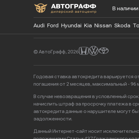
В наличии
+7 (499)
Audi
Ford
Hyundai
Kia
Nissan
Skoda
To
© АвтоГрафф, 2026
Годовая ставка автокредита варьируется от
погашения от 2 месяцев, максимальный - 9
В случае невозвращения в условленный сро
начислить штраф за просрочку платежа в с
автокредита данные о нарушителе могут бы
задолженности.
Данный Интернет-сайт носит исключительно 
положениями Статьи 437 Гражданского кодек