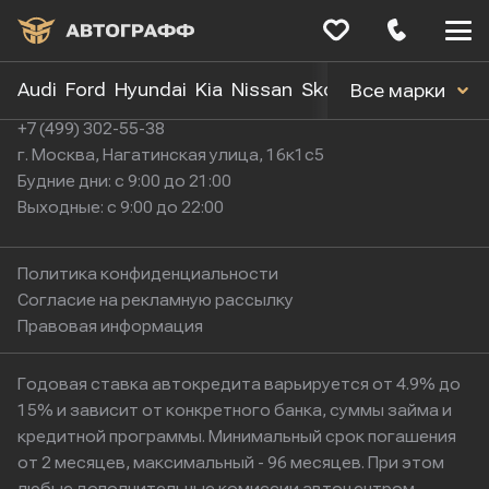
Меню
сайта
Audi
Ford
Hyundai
Kia
Nissan
Skoda
Toyota
Volk
Все марки
+7 (499) 302-55-38
г. Москва, Нагатинская улица, 16к1с5
Будние дни: с 9:00 до 21:00
Выходные: с 9:00 до 22:00
Политика конфиденциальности
Согласие на рекламную рассылку
Правовая информация
Годовая ставка автокредита варьируется от 4.9% до
15% и зависит от конкретного банка, суммы займа и
кредитной программы. Минимальный срок погашения
от 2 месяцев, максимальный - 96 месяцев. При этом