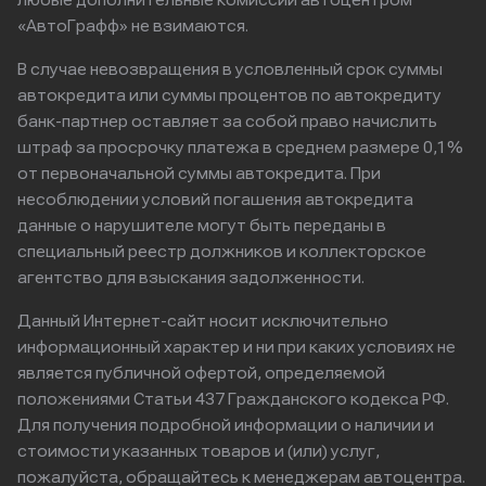
любые дополнительные комиссии автоцентром
«АвтоГрафф» не взимаются.
В случае невозвращения в условленный срок суммы
автокредита или суммы процентов по автокредиту
банк-партнер оставляет за собой право начислить
штраф за просрочку платежа в среднем размере 0,1%
от первоначальной суммы автокредита. При
несоблюдении условий погашения автокредита
данные о нарушителе могут быть переданы в
специальный реестр должников и коллекторское
агентство для взыскания задолженности.
Данный Интернет-сайт носит исключительно
информационный характер и ни при каких условиях не
является публичной офертой, определяемой
положениями Статьи 437 Гражданского кодекса РФ.
Для получения подробной информации о наличии и
стоимости указанных товаров и (или) услуг,
пожалуйста, обращайтесь к менеджерам автоцентра.