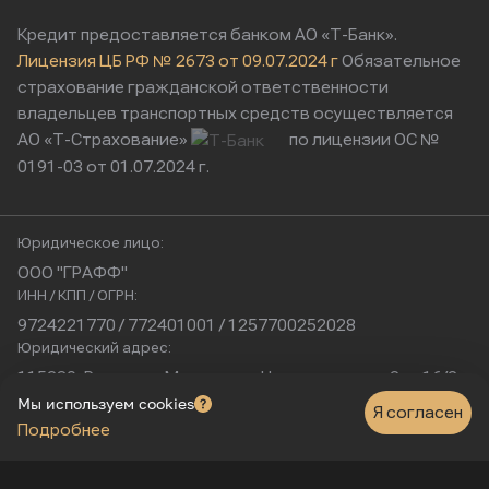
Кредит предоставляется банком АО «Т-Банк».
Лицензия ЦБ РФ № 2673 от 09.07.2024 г
Обязательное
страхование гражданской ответственности
владельцев транспортных средств осуществляется
АО «Т-Страхование»
по лицензии ОС №
0191-03 от 01.07.2024 г.
Юридическое лицо:
ООО "ГРАФФ"
ИНН / КПП / ОГРН:
9724221770 / 772401001 / 1257700252028
Юридический адрес:
115230, Россия, г. Москва, ул. Нагатинская, д. 2, п. 16/2
Физический адрес:
Мы используем cookies
Я согласен
Подробнее
г. Москва, Нагатинская улица, 16к1с5