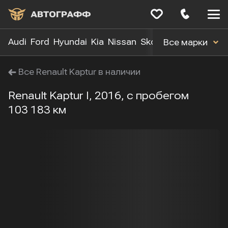
Меню
сайта
Audi
Ford
Hyundai
Kia
Nissan
Skoda
Toyota
Volk
Все марки
Все Renault Kaptur в наличии
Renault Kaptur I, 2016, с пробегом
103 183 км