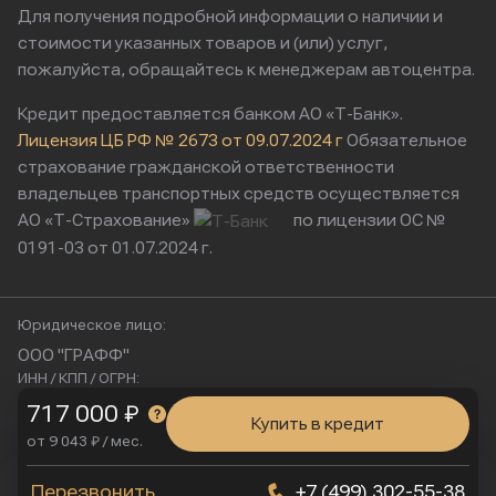
Для получения подробной информации о наличии и
стоимости указанных товаров и (или) услуг,
пожалуйста, обращайтесь к менеджерам автоцентра.
Кредит предоставляется банком АО «Т-Банк».
Лицензия ЦБ РФ № 2673 от 09.07.2024 г
Обязательное
страхование гражданской ответственности
владельцев транспортных средств осуществляется
АО «Т-Страхование»
по лицензии ОС №
0191-03 от 01.07.2024 г.
Юридическое лицо:
ООО "ГРАФФ"
ИНН / КПП / ОГРН:
9724221770 / 772401001 / 1257700252028
717 000 ₽
Купить в кредит
Юридический адрес:
от 9 043 ₽ / мес.
115230, Россия, г. Москва, ул. Нагатинская, д. 2, п. 16/2
Физический адрес:
Мы используем cookies
Перезвонить
+7 (499) 302-55-38