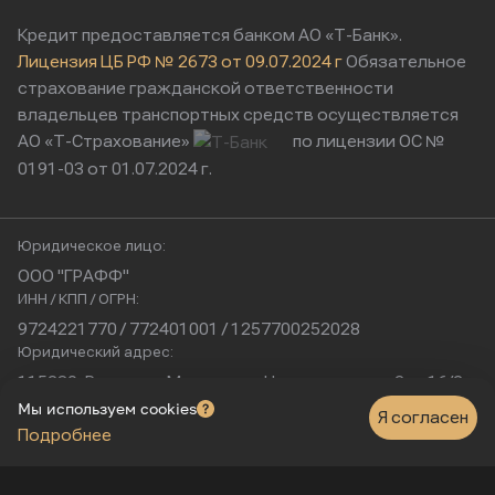
Кредит предоставляется банком АО «Т-Банк».
Лицензия ЦБ РФ № 2673 от 09.07.2024 г
Обязательное
страхование гражданской ответственности
владельцев транспортных средств осуществляется
АО «Т-Страхование»
по лицензии ОС №
0191-03 от 01.07.2024 г.
Юридическое лицо:
ООО "ГРАФФ"
ИНН / КПП / ОГРН:
9724221770 / 772401001 / 1257700252028
Юридический адрес:
115230, Россия, г. Москва, ул. Нагатинская, д. 2, п. 16/2
Физический адрес:
Мы используем cookies
Я согласен
Подробнее
г. Москва, Нагатинская улица, 16к1с5