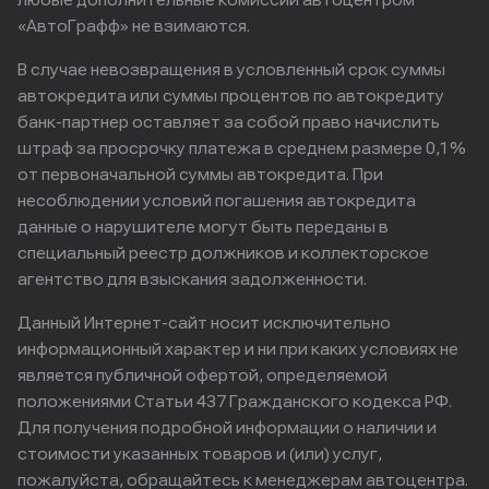
любые дополнительные комиссии автоцентром
«АвтоГрафф» не взимаются.
В случае невозвращения в условленный срок суммы
автокредита или суммы процентов по автокредиту
банк-партнер оставляет за собой право начислить
штраф за просрочку платежа в среднем размере 0,1%
от первоначальной суммы автокредита. При
несоблюдении условий погашения автокредита
данные о нарушителе могут быть переданы в
специальный реестр должников и коллекторское
агентство для взыскания задолженности.
Данный Интернет-сайт носит исключительно
информационный характер и ни при каких условиях не
является публичной офертой, определяемой
положениями Статьи 437 Гражданского кодекса РФ.
Для получения подробной информации о наличии и
стоимости указанных товаров и (или) услуг,
пожалуйста, обращайтесь к менеджерам автоцентра.