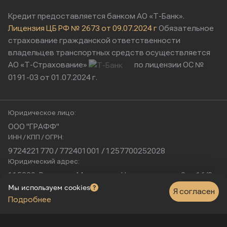
Кредит предоставляется банком АО «Т-Банк».
Лицензия ЦБ РФ № 2673 от 09.07.2024 г
Обязательное
страхование гражданской ответственности
владельцев транспортных средств осуществляется
АО «Т-Страхование»
по лицензии ОС №
0191-03 от 01.07.2024 г.
Юридическое лицо:
ООО "ГРАФФ"
ИНН / КПП / ОГРН:
9724221770 / 772401001 / 1257700252028
Юридический адрес:
115230, Россия, г. Москва, ул. Нагатинская, д. 2, п. 16/2
Физический адрес:
Мы используем cookies
Я согласен
Подробнее
г. Москва, Нагатинская улица, 16к1с5