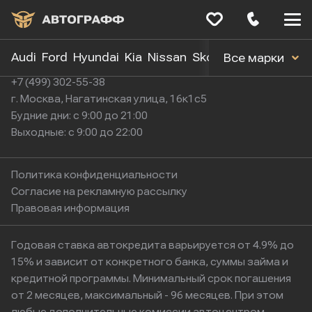
Меню
сайта
Audi
Ford
Hyundai
Kia
Nissan
Skoda
Toyota
Volk
Все марки
+7 (499) 302-55-38
г. Москва, Нагатинская улица, 16к1с5
Будние дни: с 9:00 до 21:00
Выходные: с 9:00 до 22:00
Политика конфиденциальности
Согласие на рекламную рассылку
Правовая информация
Годовая ставка автокредита варьируется от 4.9% до
15% и зависит от конкретного банка, суммы займа и
кредитной программы. Минимальный срок погашения
от 2 месяцев, максимальный - 96 месяцев. При этом