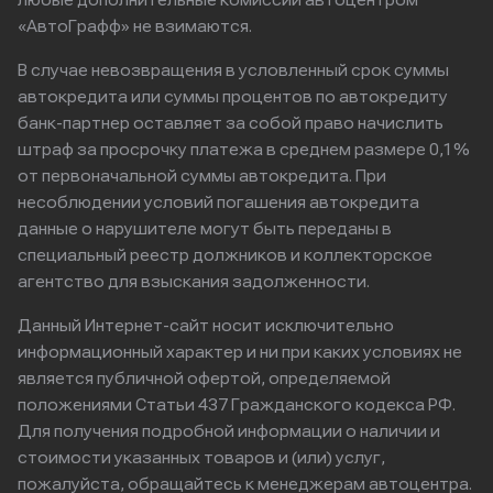
любые дополнительные комиссии автоцентром
«АвтоГрафф» не взимаются.
В случае невозвращения в условленный срок суммы
автокредита или суммы процентов по автокредиту
банк-партнер оставляет за собой право начислить
штраф за просрочку платежа в среднем размере 0,1%
от первоначальной суммы автокредита. При
несоблюдении условий погашения автокредита
данные о нарушителе могут быть переданы в
специальный реестр должников и коллекторское
агентство для взыскания задолженности.
Данный Интернет-сайт носит исключительно
информационный характер и ни при каких условиях не
является публичной офертой, определяемой
положениями Статьи 437 Гражданского кодекса РФ.
Для получения подробной информации о наличии и
стоимости указанных товаров и (или) услуг,
пожалуйста, обращайтесь к менеджерам автоцентра.