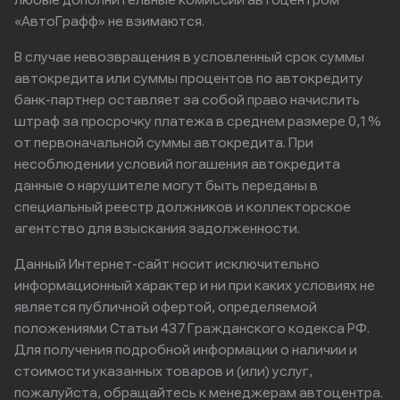
любые дополнительные комиссии автоцентром
«АвтоГрафф» не взимаются.
В случае невозвращения в условленный срок суммы
автокредита или суммы процентов по автокредиту
банк-партнер оставляет за собой право начислить
штраф за просрочку платежа в среднем размере 0,1%
от первоначальной суммы автокредита. При
несоблюдении условий погашения автокредита
данные о нарушителе могут быть переданы в
специальный реестр должников и коллекторское
агентство для взыскания задолженности.
Данный Интернет-сайт носит исключительно
информационный характер и ни при каких условиях не
является публичной офертой, определяемой
положениями Статьи 437 Гражданского кодекса РФ.
Для получения подробной информации о наличии и
стоимости указанных товаров и (или) услуг,
пожалуйста, обращайтесь к менеджерам автоцентра.