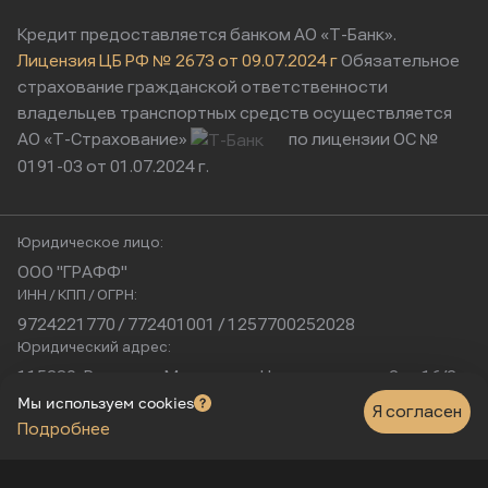
Кредит предоставляется банком АО «Т-Банк».
Лицензия ЦБ РФ № 2673 от 09.07.2024 г
Обязательное
страхование гражданской ответственности
владельцев транспортных средств осуществляется
АО «Т-Страхование»
по лицензии ОС №
0191-03 от 01.07.2024 г.
Юридическое лицо:
ООО "ГРАФФ"
ИНН / КПП / ОГРН:
9724221770 / 772401001 / 1257700252028
Юридический адрес:
115230, Россия, г. Москва, ул. Нагатинская, д. 2, п. 16/2
Физический адрес:
Мы используем cookies
Я согласен
Подробнее
г. Москва, Нагатинская улица, 16к1с5