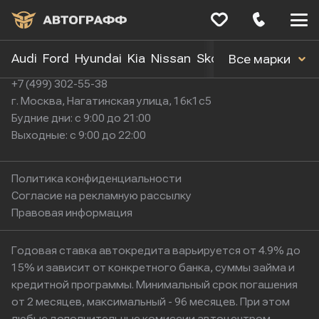
Меню
сайта
Audi
Ford
Hyundai
Kia
Nissan
Skoda
Toyota
Volk
Все марки
+7 (499) 302-55-38
г. Москва, Нагатинская улица, 16к1с5
Будние дни: с 9:00 до 21:00
Выходные: с 9:00 до 22:00
Политика конфиденциальности
Согласие на рекламную рассылку
Правовая информация
Годовая ставка автокредита варьируется от 4.9% до
15% и зависит от конкретного банка, суммы займа и
кредитной программы. Минимальный срок погашения
от 2 месяцев, максимальный - 96 месяцев. При этом