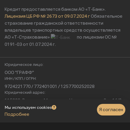
Кредит предоставляется банком АО «Т-Банк».
Лицензия ЦБ РФ № 2673 от 09.07.2024 г
Обязательное
страхование гражданской ответственности
владельцев транспортных средств осуществляется
АО «Т-Страхование»
по лицензии ОС №
0191-03 от 01.07.2024 г.
Юридическое лицо:
ООО "ГРАФФ"
ИНН / КПП / ОГРН:
9724221770 / 772401001 / 1257700252028
Юридический адрес:
115230, Россия, г. Москва, ул. Нагатинская, д. 2, п. 16/2
Физический адрес:
Мы используем cookies
Я согласен
Подробнее
г. Москва, Нагатинская улица, 16к1с5