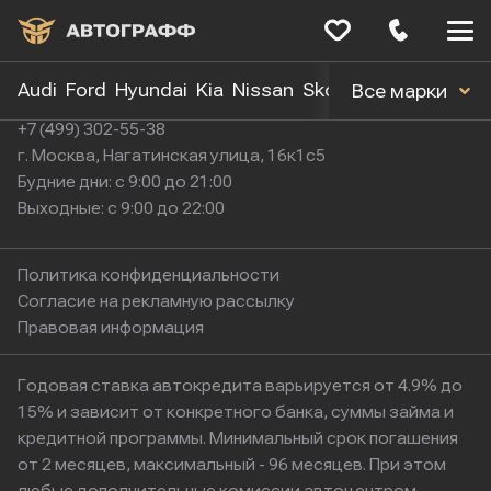
Меню
сайта
Audi
Ford
Hyundai
Kia
Nissan
Skoda
Toyota
Volk
Все марки
+7 (499) 302-55-38
г. Москва, Нагатинская улица, 16к1с5
Будние дни: с 9:00 до 21:00
Выходные: с 9:00 до 22:00
Политика конфиденциальности
Согласие на рекламную рассылку
Правовая информация
Годовая ставка автокредита варьируется от 4.9% до
15% и зависит от конкретного банка, суммы займа и
кредитной программы. Минимальный срок погашения
от 2 месяцев, максимальный - 96 месяцев. При этом