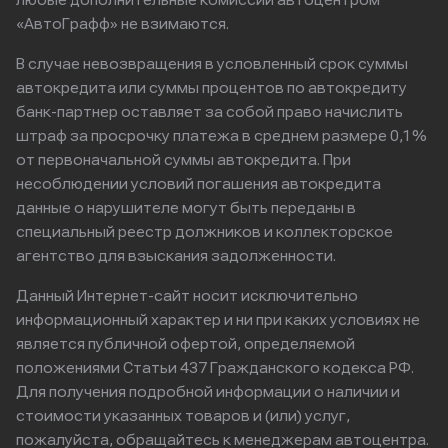
любые дополнительные комиссии автоцентром
«АвтоГрафф» не взимаются.
В случае невозвращения в условленный срок суммы
автокредита или суммы процентов по автокредиту
банк-партнер оставляет за собой право начислить
штраф за просрочку платежа в среднем размере 0,1%
от первоначальной суммы автокредита. При
несоблюдении условий погашения автокредита
данные о нарушителе могут быть переданы в
специальный реестр должников и коллекторское
агентство для взыскания задолженности.
Данный Интернет-сайт носит исключительно
информационный характер и ни при каких условиях не
является публичной офертой, определяемой
положениями Статьи 437 Гражданского кодекса РФ.
Для получения подробной информации о наличии и
стоимости указанных товаров и (или) услуг,
пожалуйста, обращайтесь к менеджерам автоцентра.