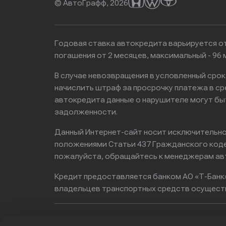
© АвтоГрафф, 2026
Годовая ставка автокредита варьируется от
погашения от 2 месяцев, максимальный - 9
В случае невозвращения в условленный сро
начислить штраф за просрочку платежа в с
автокредита данные о нарушителе могут бы
задолженности.
Данный Интернет-сайт носит исключительно 
положениями Статьи 437 Гражданского кодек
пожалуйста, обращайтесь к менеджерам ав
Кредит предоставляется банком АО «Т-Банк
владельцев транспортных средств осущест
Юридическое лицо:
ИНН / КПП / ОГРН: