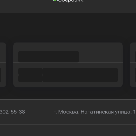
Оправить заявку
Оправить заявку
в Сбербанк
в Сбербанк
 302-55-38
г. Москва, Нагатинская улица, 