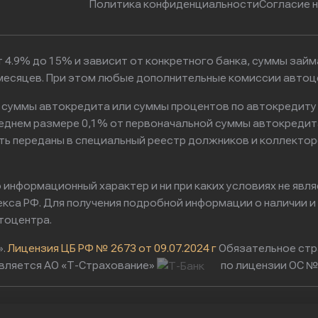
Политика конфиденциальности
Согласие 
 4.9% до 15% и зависит от конкретного банка, суммы зай
6 месяцев. При этом любые дополнительные комиссии авто
к суммы автокредита или суммы процентов по автокредиту
реднем размере 0,1% от первоначальной суммы автокредит
ть переданы в специальный реестр должников и коллектор
информационный характер и ни при каких условиях не явл
са РФ. Для получения подробной информации о наличии и с
тоцентра.
».
Лицензия ЦБ РФ № 2673 от 09.07.2024 г
Обязательное стр
вляется АО «Т-Страхование»
по лицензии ОС № 
Юридический адрес: