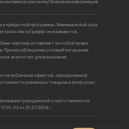
на рекламную рассылку
Правовая информация
ма и кредитной программы. Минимальный срок
центром «АвтоГрафф» не взимаются.
 банк-партнер оставляет за собой право
а. При несоблюдении условий погашения
ское агентство для взыскания
яется публичной офертой, определяемой
тоимости указанных товаров и (или) услуг,
ахование гражданской ответственности
0191-03 от 01.07.2024 г.
Физический адрес: