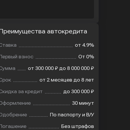
Преимущества автокредита
мущества
редита
Ставка
от 4.9%
Первый взнос
От 0%
Сумма
от 300 000 ₽ до 8 000 000 ₽
Срок
от 2 месяцев до 8 лет
Скидка за кредит
до 300 000 ₽
Оформление
30 минут
Одобрение
По паспорту и В/У
Погашение
Без штрафов