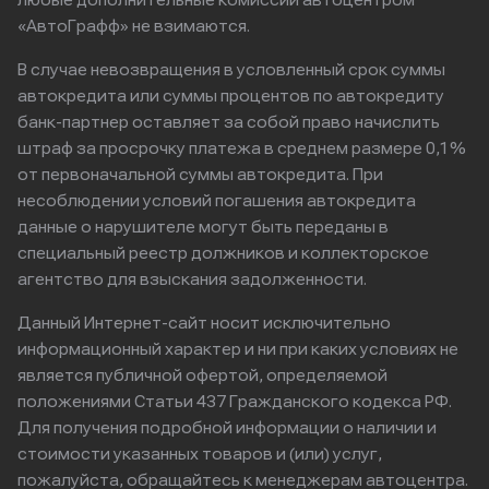
любые дополнительные комиссии автоцентром
«АвтоГрафф» не взимаются.
В случае невозвращения в условленный срок суммы
автокредита или суммы процентов по автокредиту
банк-партнер оставляет за собой право начислить
штраф за просрочку платежа в среднем размере 0,1%
от первоначальной суммы автокредита. При
несоблюдении условий погашения автокредита
данные о нарушителе могут быть переданы в
специальный реестр должников и коллекторское
агентство для взыскания задолженности.
Данный Интернет-сайт носит исключительно
информационный характер и ни при каких условиях не
является публичной офертой, определяемой
положениями Статьи 437 Гражданского кодекса РФ.
Для получения подробной информации о наличии и
стоимости указанных товаров и (или) услуг,
пожалуйста, обращайтесь к менеджерам автоцентра.