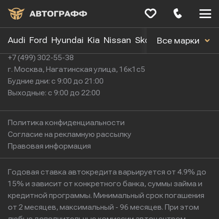
Меню
сайта
Audi
Ford
Hyundai
Kia
Nissan
Skoda
Toyota
Volk
Все марки
+7 (499) 302-55-38
г. Москва, Нагатинская улица, 16к1с5
Будние дни: с 9:00 до 21:00
Выходные: с 9:00 до 22:00
Политика конфиденциальности
Согласие на рекламную рассылку
Правовая информация
Годовая ставка автокредита варьируется от 4.9% до
15% и зависит от конкретного банка, суммы займа и
кредитной программы. Минимальный срок погашения
от 2 месяцев, максимальный - 96 месяцев. При этом