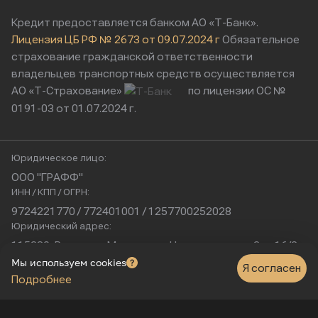
Кредит предоставляется банком АО «Т-Банк».
Лицензия ЦБ РФ № 2673 от 09.07.2024 г
Обязательное
страхование гражданской ответственности
владельцев транспортных средств осуществляется
АО «Т-Страхование»
по лицензии ОС №
0191-03 от 01.07.2024 г.
Юридическое лицо:
ООО "ГРАФФ"
ИНН / КПП / ОГРН:
9724221770 / 772401001 / 1257700252028
Юридический адрес:
115230, Россия, г. Москва, ул. Нагатинская, д. 2, п. 16/2
Физический адрес:
Мы используем cookies
Я согласен
Подробнее
г. Москва, Нагатинская улица, 16к1с5