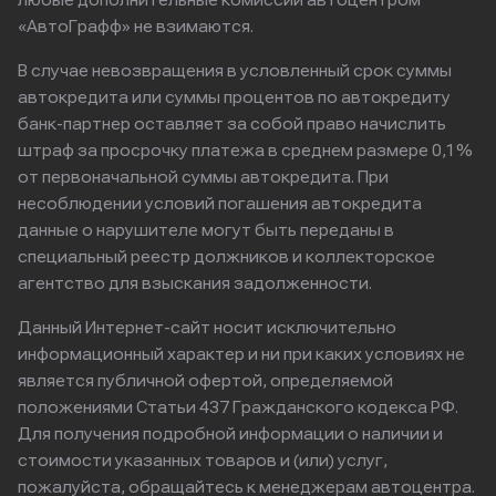
любые дополнительные комиссии автоцентром
«АвтоГрафф» не взимаются.
В случае невозвращения в условленный срок суммы
автокредита или суммы процентов по автокредиту
банк-партнер оставляет за собой право начислить
штраф за просрочку платежа в среднем размере 0,1%
от первоначальной суммы автокредита. При
несоблюдении условий погашения автокредита
данные о нарушителе могут быть переданы в
специальный реестр должников и коллекторское
агентство для взыскания задолженности.
Данный Интернет-сайт носит исключительно
информационный характер и ни при каких условиях не
является публичной офертой, определяемой
положениями Статьи 437 Гражданского кодекса РФ.
Для получения подробной информации о наличии и
стоимости указанных товаров и (или) услуг,
пожалуйста, обращайтесь к менеджерам автоцентра.