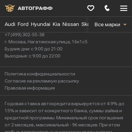
Меню
сайта
Audi
Ford
Hyundai
Kia
Nissan
Skoda
Toyota
Volk
Все марки
+7 (499) 302-55-38
г. Москва, Нагатинская улица, 16к1с5
Будние дни: с 9:00 до 21:00
Выходные: с 9:00 до 22:00
Политика конфиденциальности
Согласие на рекламную рассылку
Правовая информация
Годовая ставка автокредита варьируется от 4.9% до
15% и зависит от конкретного банка, суммы займа и
кредитной программы. Минимальный срок погашения
от 2 месяцев, максимальный - 96 месяцев. При этом