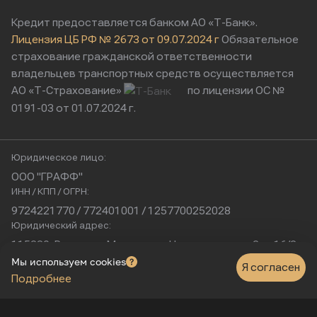
Кредит предоставляется банком АО «Т-Банк».
Лицензия ЦБ РФ № 2673 от 09.07.2024 г
Обязательное
страхование гражданской ответственности
владельцев транспортных средств осуществляется
АО «Т-Страхование»
по лицензии ОС №
0191-03 от 01.07.2024 г.
Юридическое лицо:
ООО "ГРАФФ"
ИНН / КПП / ОГРН:
9724221770 / 772401001 / 1257700252028
Юридический адрес:
115230, Россия, г. Москва, ул. Нагатинская, д. 2, п. 16/2
Физический адрес:
Мы используем cookies
Я согласен
Подробнее
г. Москва, Нагатинская улица, 16к1с5