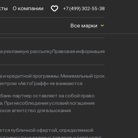
кты
О компании
+7 (499) 302-55-38
Будние дни: с 9:00 до 21:00
16к1с5
Все марки
Выходные: с 9:00 до 22:00
на рекламную рассылку
Правовая информация
ма и кредитной программы. Минимальный срок
центром «АвтоГрафф» не взимаются.
 банк-партнер оставляет за собой право
а. При несоблюдении условий погашения
ское агентство для взыскания
яется публичной офертой, определяемой
тоимости указанных товаров и (или) услуг,