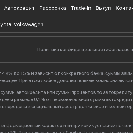
Автокредит
Рассрочка
Trade-In
Выкуп
Конта
 302-55-38
г. Москва, Нагатинская улица, 
yota
Volkswagen
Политика конфиденциальности
Согласие 
 4.9% до 15% и зависит от конкретного банка, суммы зай
6 месяцев. При этом любые дополнительные комиссии авто
к суммы автокредита или суммы процентов по автокредиту
реднем размере 0,1% от первоначальной суммы автокредит
ть переданы в специальный реестр должников и коллектор
информационный характер и ни при каких условиях не явл
са РФ. Для получения подробной информации о наличии и с