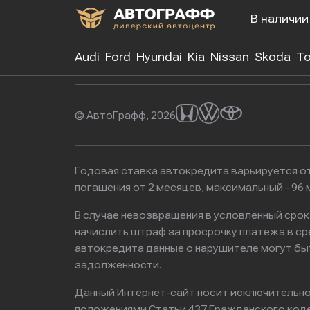
В наличии
+7 (499)
Audi
Ford
Hyundai
Kia
Nissan
Skoda
To
© АвтоГрафф, 2026
Годовая ставка автокредита варьируется от
погашения от 2 месяцев, максимальный - 9
В случае невозвращения в условленный сро
начислить штраф за просрочку платежа в с
автокредита данные о нарушителе могут бы
задолженности.
Данный Интернет-сайт носит исключительно 
положениями Статьи 437 Гражданского кодек