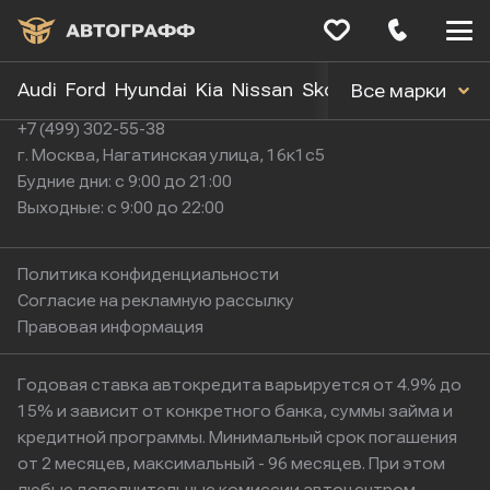
Меню
сайта
Audi
Ford
Hyundai
Kia
Nissan
Skoda
Toyota
Volk
Все марки
+7 (499) 302-55-38
г. Москва, Нагатинская улица, 16к1с5
Будние дни: с 9:00 до 21:00
Выходные: с 9:00 до 22:00
Политика конфиденциальности
Согласие на рекламную рассылку
Правовая информация
Годовая ставка автокредита варьируется от 4.9% до
15% и зависит от конкретного банка, суммы займа и
кредитной программы. Минимальный срок погашения
от 2 месяцев, максимальный - 96 месяцев. При этом