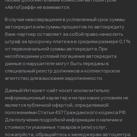
любые дополнительные комиссии автоцентром
«АвтоГрафф» не взимаются.
В случае невозвращения в условленный срок суммы
автокредита или суммы процентов по автокредиту
банк-партнер оставляет за собой право начислить
штраф за просрочку платежа в среднем размере 0,1%
от первоначальной суммы автокредита. При
несоблюдении условий погашения автокредита
данные о нарушителе могут быть переданы в
специальный реестр должников и коллекторское
агентство для взыскания задолженности.
Данный Интернет-сайт носит исключительно
информационный характер и ни при каких условиях не
является публичной офертой, определяемой
положениями Статьи 437 Гражданского кодекса РФ.
Для получения подробной информации о наличии и
стоимости указанных товаров и (или) услуг,
пожалуйста, обращайтесь к менеджерам автоцентра.