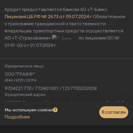
Кредит предоставляется банком АО «Т-Банк».
Лицензия ЦБ РФ № 2673 от 09.07.2024 г
Обязательное
страхование гражданской ответственности
владельцев транспортных средств осуществляется
АО «Т-Страхование»
по лицензии ОС №
0191-03 от 01.07.2024 г.
Юридическое лицо:
ООО "ГРАФФ"
ИНН / КПП / ОГРН:
9724221770 / 772401001 / 1257700252028
Юридический адрес:
115230, Россия, г. Москва, ул. Нагатинская, д. 2, п. 16/2
Физический адрес:
Мы используем cookies
Я согласен
Подробнее
г. Москва, Нагатинская улица, 16к1с5