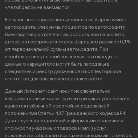
любые дополнительные комиссии автоцентром
«АвтоГрафф» не взимаются.
В случае невозвращения в условленный срок суммы
автокредита или суммы процентов по автокредиту
банк-партнер оставляет за собой право начислить
штраф за просрочку платежа в среднем размере 0,1%
от первоначальной суммы автокредита. При
несоблюдении условий погашения автокредита
данные о нарушителе могут быть переданы в
специальный реестр должников и коллекторское
агентство для взыскания задолженности.
Данный Интернет-сайт носит исключительно
информационный характер и ни при каких условиях не
является публичной офертой, определяемой
положениями Статьи 437 Гражданского кодекса РФ.
Для получения подробной информации о наличии и
стоимости указанных товаров и (или) услуг,
пожалуйста, обращайтесь к менеджерам автоцентра.