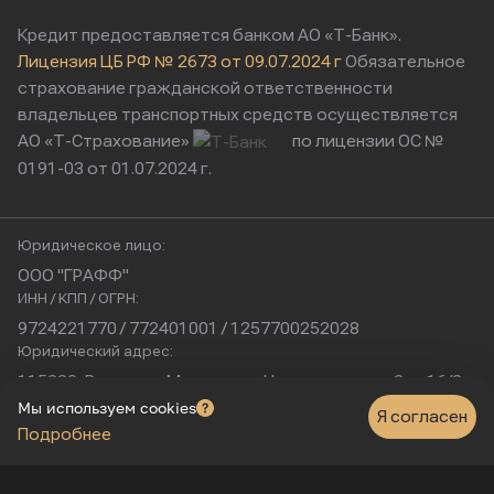
Кредит предоставляется банком АО «Т-Банк».
Лицензия ЦБ РФ № 2673 от 09.07.2024 г
Обязательное
страхование гражданской ответственности
владельцев транспортных средств осуществляется
АО «Т-Страхование»
по лицензии ОС №
0191-03 от 01.07.2024 г.
Юридическое лицо:
ООО "ГРАФФ"
ИНН / КПП / ОГРН:
9724221770 / 772401001 / 1257700252028
Юридический адрес:
115230, Россия, г. Москва, ул. Нагатинская, д. 2, п. 16/2
Физический адрес:
Мы используем cookies
Я согласен
Подробнее
г. Москва, Нагатинская улица, 16к1с5