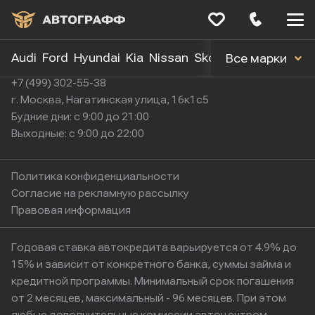
Меню
сайта
Audi
Ford
Hyundai
Kia
Nissan
Skoda
Toyota
Volk
Все марки
+7 (499) 302-55-38
г. Москва, Нагатинская улица, 16к1с5
Будние дни: с 9:00 до 21:00
Выходные: с 9:00 до 22:00
Политика конфиденциальности
Согласие на рекламную рассылку
Правовая информация
Годовая ставка автокредита варьируется от 4.9% до
15% и зависит от конкретного банка, суммы займа и
кредитной программы. Минимальный срок погашения
от 2 месяцев, максимальный - 96 месяцев. При этом