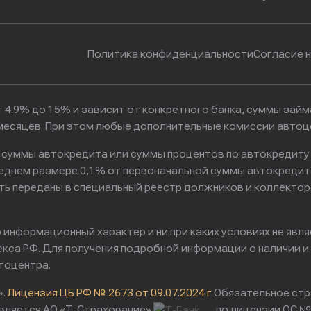
Политика конфиденциальности
Согласие 
 4.9% до 15% и зависит от конкретного банка, суммы зай
6 месяцев. При этом любые дополнительные комиссии авто
к суммы автокредита или суммы процентов по автокредиту
реднем размере 0,1% от первоначальной суммы автокредит
ть переданы в специальный реестр должников и коллектор
информационный характер и ни при каких условиях не явл
са РФ. Для получения подробной информации о наличии и с
тоцентра.
».
Лицензия ЦБ РФ № 2673 от 09.07.2024 г
Обязательное стр
вляется АО «Т-Страхование»
по лицензии ОС № 