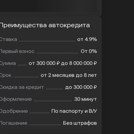
Преимущества автокредита
мущества
редита
Ставка
от 4.9%
Первый взнос
От 0%
Сумма
от 300 000 ₽ до 8 000 000 ₽
Срок
от 2 месяцев до 8 лет
Скидка за кредит
до 300 000 ₽
Оформление
30 минут
Одобрение
По паспорту и В/У
Погашение
Без штрафов