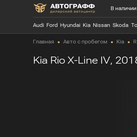
В наличии
Audi
Ford
Hyundai
Kia
Nissan
Skoda
To
Главная
Авто с пробегом
Kia
R
Kia Rio X-Line IV, 2