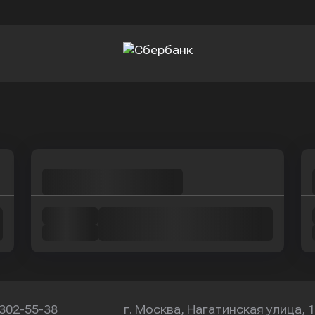
Оправить заявку
Оправить заявку
в Сбербанк
в Сбербанк
 302-55-38
г. Москва, Нагатинская улица, 