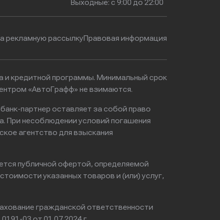
Выходные: с 9:00 до 22:00
на рекламную рассылку
Правовая информация
ма и кредитной программы. Минимальный срок
центром «АвтоГрафф» не взимаются.
 банк-партнер оставляет за собой право
а. При несоблюдении условий погашения
ское агентство для взыскания
яется публичной офертой, определяемой
тоимости указанных товаров и (или) услуг,
ахование гражданской ответственности
0191-03 от 01.07.2024 г.