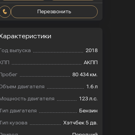
Перезвонить
Характеристики
Год выпуска
2018
КПП
АКПП
Пробег
80 434 км.
Объем двигателя
1.6 л
Мощность двигателя
123 л.с.
Тип двигателя
Бензин
Тип кузова
Хэтчбек 5 дв.
Привод
Передний