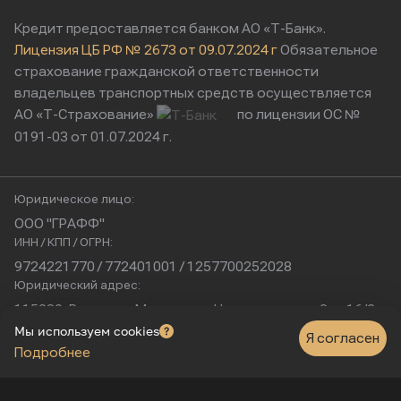
Кредит предоставляется банком АО «Т-Банк».
Лицензия ЦБ РФ № 2673 от 09.07.2024 г
Обязательное
страхование гражданской ответственности
владельцев транспортных средств осуществляется
АО «Т-Страхование»
по лицензии ОС №
0191-03 от 01.07.2024 г.
Юридическое лицо:
ООО "ГРАФФ"
ИНН / КПП / ОГРН:
9724221770 / 772401001 / 1257700252028
Юридический адрес:
115230, Россия, г. Москва, ул. Нагатинская, д. 2, п. 16/2
Физический адрес:
Мы используем cookies
Я согласен
Подробнее
г. Москва, Нагатинская улица, 16к1с5