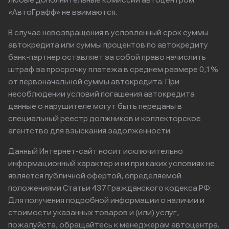
любые дополнительные комиссии автоцентром
«АвтоГрафф» не взимаются.
В случае невозвращения в условленный срок суммы
автокредита или суммы процентов по автокредиту
банк-партнер оставляет за собой право начислить
штраф за просрочку платежа в среднем размере 0,1%
от первоначальной суммы автокредита. При
несоблюдении условий погашения автокредита
данные о нарушителе могут быть переданы в
специальный реестр должников и коллекторское
агентство для взыскания задолженности.
Данный Интернет-сайт носит исключительно
информационный характер и ни при каких условиях не
является публичной офертой, определяемой
положениями Статьи 437 Гражданского кодекса РФ.
Для получения подробной информации о наличии и
стоимости указанных товаров и (или) услуг,
пожалуйста, обращайтесь к менеджерам автоцентра.