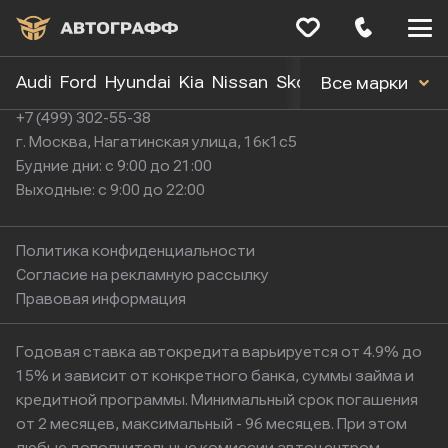
Меню
сайта
Audi
Ford
Hyundai
Kia
Nissan
Skoda
Toyota
Volk
Все марки
+7 (499) 302-55-38
г. Москва, Нагатинская улица, 16к1с5
Будние дни: с 9:00 до 21:00
Выходные: с 9:00 до 22:00
Политика конфиденциальности
Согласие на рекламную рассылку
Правовая информация
Годовая ставка автокредита варьируется от 4.9% до
15% и зависит от конкретного банка, суммы займа и
кредитной программы. Минимальный срок погашения
от 2 месяцев, максимальный - 96 месяцев. При этом