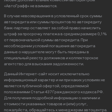
любые дополнительные комиссии автоцентром
«АвтоГрафф» не взимаются.
В случае невозвращения в условленный срок суммы
автокредита или суммы процентов по автокредиту
банк-партнер оставляет за собой право начислить
штраф за просрочку платежа в среднем размере 0,1%
от первоначальной суммы автокредита. При
несоблюдении условий погашения автокредита
данные о нарушителе могут быть переданы в
специальный реестр должников и коллекторское
агентство для взыскания задолженности.
Данный Интернет-сайт носит исключительно
информационный характер и ни при каких условиях не
является публичной офертой, определяемой
положениями Статьи 437 Гражданского кодекса РФ.
Для получения подробной информации о наличии и
стоимости указанных товаров и (или) услуг,
пожалуйста, обращайтесь к менеджерам автоцентра.