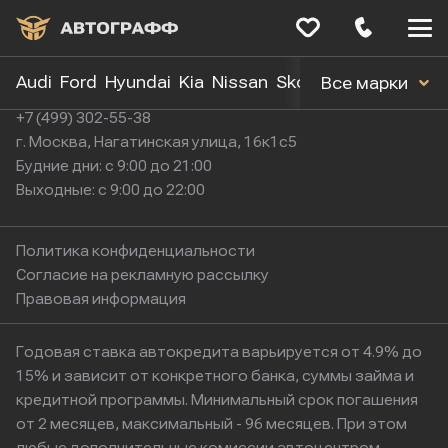
Меню
сайта
Audi
Ford
Hyundai
Kia
Nissan
Skoda
Toyota
Volk
Все марки
+7 (499) 302-55-38
г. Москва, Нагатинская улица, 16к1с5
Будние дни: с 9:00 до 21:00
Выходные: с 9:00 до 22:00
Политика конфиденциальности
Согласие на рекламную рассылку
Правовая информация
Годовая ставка автокредита варьируется от 4.9% до
15% и зависит от конкретного банка, суммы займа и
кредитной программы. Минимальный срок погашения
от 2 месяцев, максимальный - 96 месяцев. При этом