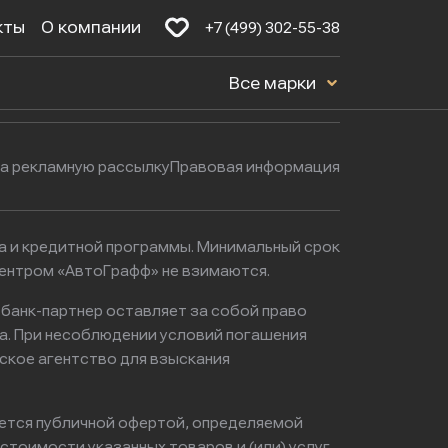
кты
О компании
+7 (499) 302-55-38
Будние дни: с 9:00 до 21:00
16к1с5
Все марки
Выходные: с 9:00 до 22:00
на рекламную рассылку
Правовая информация
ма и кредитной программы. Минимальный срок
центром «АвтоГрафф» не взимаются.
 банк-партнер оставляет за собой право
а. При несоблюдении условий погашения
ское агентство для взыскания
яется публичной офертой, определяемой
тоимости указанных товаров и (или) услуг,