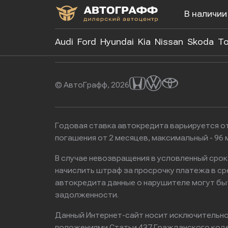
В наличии
+7 (499)
Audi
Ford
Hyundai
Kia
Nissan
Skoda
To
© АвтоГрафф, 2026
Годовая ставка автокредита варьируется от
погашения от 2 месяцев, максимальный - 9
В случае невозвращения в условленный сро
начислить штраф за просрочку платежа в с
автокредита данные о нарушителе могут бы
задолженности.
Данный Интернет-сайт носит исключительно 
положениями Статьи 437 Гражданского кодек