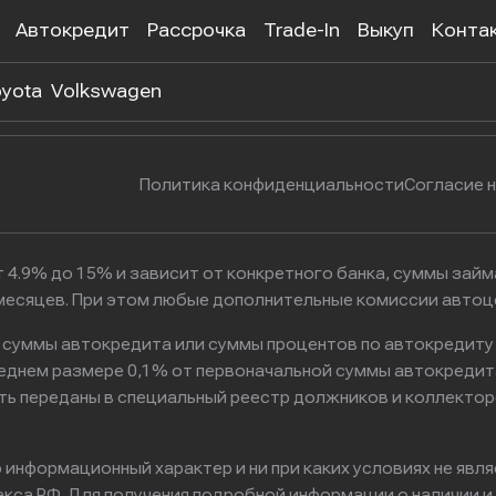
Автокредит
Рассрочка
Trade-In
Выкуп
Конта
 302-55-38
г. Москва, Нагатинская улица, 
yota
Volkswagen
Политика конфиденциальности
Согласие 
 4.9% до 15% и зависит от конкретного банка, суммы зай
6 месяцев. При этом любые дополнительные комиссии авто
к суммы автокредита или суммы процентов по автокредиту
реднем размере 0,1% от первоначальной суммы автокредит
ть переданы в специальный реестр должников и коллектор
информационный характер и ни при каких условиях не явл
са РФ. Для получения подробной информации о наличии и с