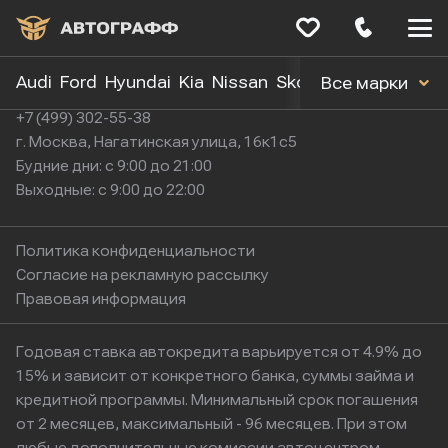
Меню
сайта
Audi
Ford
Hyundai
Kia
Nissan
Skoda
Toyota
Volk
Все марки
+7 (499) 302-55-38
г. Москва, Нагатинская улица, 16к1с5
Будние дни: с 9:00 до 21:00
Выходные: с 9:00 до 22:00
Политика конфиденциальности
Согласие на рекламную рассылку
Правовая информация
Годовая ставка автокредита варьируется от 4.9% до
15% и зависит от конкретного банка, суммы займа и
кредитной программы. Минимальный срок погашения
от 2 месяцев, максимальный - 96 месяцев. При этом