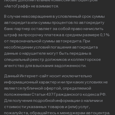
любые дополнительные комиссии автоцентром
«АвтоГрафф» не взимаются.
В случае невозвращения в условленный срок суммы
автокредита или суммы процентов по автокредиту
банк-партнер оставляет за собой право начислить
штраф за просрочку платежа в среднем размере 0,1%
от первоначальной суммы автокредита. При
несоблюдении условий погашения автокредита
данные о нарушителе могут быть переданы в
специальный реестр должников и коллекторское
агентство для взыскания задолженности.
Данный Интернет-сайт носит исключительно
информационный характер и ни при каких условиях не
является публичной офертой, определяемой
положениями Статьи 437 Гражданского кодекса РФ.
Для получения подробной информации о наличии и
стоимости указанных товаров и (или) услуг,
пожалуйста, обращайтесь к менеджерам автоцентра.