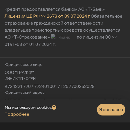
Кредит предоставляется банком АО «Т-Банк».
Лицензия ЦБ РФ № 2673 от 09.07.2024 г
Обязательное
страхование гражданской ответственности
владельцев транспортных средств осуществляется
АО «Т-Страхование»
по лицензии ОС №
0191-03 от 01.07.2024 г.
Юридическое лицо:
ООО "ГРАФФ"
ИНН / КПП / ОГРН:
9724221770 / 772401001 / 1257700252028
Юридический адрес:
115230, Россия, г. Москва, ул. Нагатинская, д. 2, п. 16/2
Физический адрес:
Мы используем cookies
Я согласен
Подробнее
г. Москва, Нагатинская улица, 16к1с5