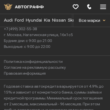
Меню
сайта
Audi
Ford
Hyundai
Kia
Nissan
Skoda
Toyota
Volk
Все марки
+7 (499) 302-55-38
г. Москва, Нагатинская улица, 16к1с5
Будние дни: с 9:00 до 21:00
Выходные: с 9:00 до 22:00
Политика конфиденциальности
Согласие на рекламную рассылку
Правовая информация
Годовая ставка автокредита варьируется от 4.9% до
15% и зависит от конкретного банка, суммы займа и
кредитной программы. Минимальный срок погашения
от 2 месяцев, максимальный - 96 месяцев. При этом