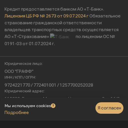
Кредит предоставляется банком АО «Т-Банк».
Лицензия ЦБ РФ № 2673 от 09.07.2024 г
Обязательное
страхование гражданской ответственности
владельцев транспортных средств осуществляется
АО «Т-Страхование»
по лицензии ОС №
0191-03 от 01.07.2024 г.
Юридическое лицо:
ООО "ГРАФФ"
ИНН / КПП / ОГРН:
9724221770 / 772401001 / 1257700252028
Юридический адрес:
115230, Россия, г. Москва, ул. Нагатинская, д. 2, п. 16/2
Физический адрес:
Мы используем cookies
Я согласен
Подробнее
г. Москва, Нагатинская улица, 16к1с5