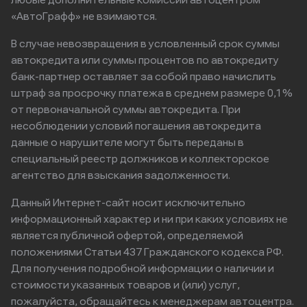
любые дополнительные комиссии автоцентром
«АвтоГрафф» не взимаются.
В случае невозвращения в условленный срок суммы
автокредита или суммы процентов по автокредиту
банк-партнер оставляет за собой право начислить
штраф за просрочку платежа в среднем размере 0,1%
от первоначальной суммы автокредита. При
несоблюдении условий погашения автокредита
данные о нарушителе могут быть переданы в
специальный реестр должников и коллекторское
агентство для взыскания задолженности.
Данный Интернет-сайт носит исключительно
информационный характер и ни при каких условиях не
является публичной офертой, определяемой
положениями Статьи 437 Гражданского кодекса РФ.
Для получения подробной информации о наличии и
стоимости указанных товаров и (или) услуг,
пожалуйста, обращайтесь к менеджерам автоцентра.