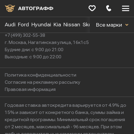
Меню
сайта
Audi
Ford
Hyundai
Kia
Nissan
Skoda
Toyota
Volk
Все марки
+7 (499) 302-55-38
г. Москва, Нагатинская улица, 16к1с5
Будние дни: с 9:00 до 21:00
Выходные: с 9:00 до 22:00
Политика конфиденциальности
Согласие на рекламную рассылку
Правовая информация
Годовая ставка автокредита варьируется от 4.9% до
15% и зависит от конкретного банка, суммы займа и
кредитной программы. Минимальный срок погашения
от 2 месяцев, максимальный - 96 месяцев. При этом