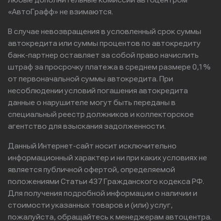
любые дополнительные комиссии автоцентром
«АвтоГрафф» не взимаются.
В случае невозвращения в условленный срок суммы
автокредита или суммы процентов по автокредиту
банк-партнер оставляет за собой право начислить
штраф за просрочку платежа в среднем размере 0,1%
от первоначальной суммы автокредита. При
несоблюдении условий погашения автокредита
данные о нарушителе могут быть переданы в
специальный реестр должников и коллекторское
агентство для взыскания задолженности.
Данный Интернет-сайт носит исключительно
информационный характер и ни при каких условиях не
является публичной офертой, определяемой
положениями Статьи 437 Гражданского кодекса РФ.
Для получения подробной информации о наличии и
стоимости указанных товаров и (или) услуг,
пожалуйста, обращайтесь к менеджерам автоцентра.