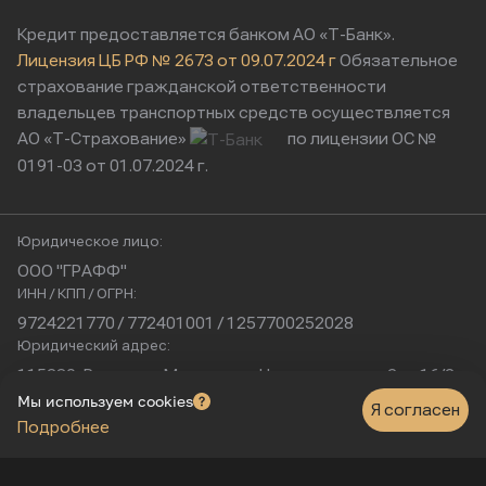
Кредит предоставляется банком АО «Т-Банк».
Лицензия ЦБ РФ № 2673 от 09.07.2024 г
Обязательное
страхование гражданской ответственности
владельцев транспортных средств осуществляется
АО «Т-Страхование»
по лицензии ОС №
0191-03 от 01.07.2024 г.
Юридическое лицо:
ООО "ГРАФФ"
ИНН / КПП / ОГРН:
9724221770 / 772401001 / 1257700252028
Юридический адрес:
115230, Россия, г. Москва, ул. Нагатинская, д. 2, п. 16/2
Физический адрес:
Мы используем cookies
Я согласен
Подробнее
г. Москва, Нагатинская улица, 16к1с5