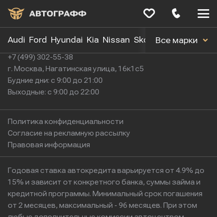
Меню
сайта
Audi
Ford
Hyundai
Kia
Nissan
Skoda
Toyota
Volk
Все марки
+7 (499) 302-55-38
г. Москва, Нагатинская улица, 16к1с5
Будние дни: с 9:00 до 21:00
Выходные: с 9:00 до 22:00
Политика конфиденциальности
Согласие на рекламную рассылку
Правовая информация
Годовая ставка автокредита варьируется от 4.9% до
15% и зависит от конкретного банка, суммы займа и
кредитной программы. Минимальный срок погашения
от 2 месяцев, максимальный - 96 месяцев. При этом