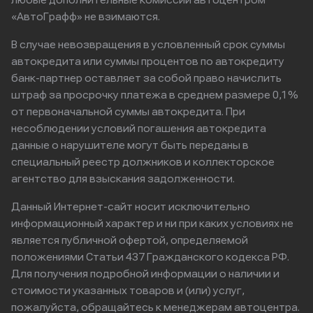
любые дополнительные комиссии автоцентром
«АвтоГрафф» не взимаются.
В случае невозвращения в условленный срок суммы
автокредита или суммы процентов по автокредиту
банк-партнер оставляет за собой право начислить
штраф за просрочку платежа в среднем размере 0,1%
от первоначальной суммы автокредита. При
несоблюдении условий погашения автокредита
данные о нарушителе могут быть переданы в
специальный реестр должников и коллекторское
агентство для взыскания задолженности.
Данный Интернет-сайт носит исключительно
информационный характер и ни при каких условиях не
является публичной офертой, определяемой
положениями Статьи 437 Гражданского кодекса РФ.
Для получения подробной информации о наличии и
стоимости указанных товаров и (или) услуг,
пожалуйста, обращайтесь к менеджерам автоцентра.