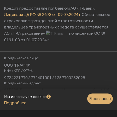
Кредит предоставляется банком АО «Т-Банк».
Лицензия ЦБ РФ № 2673 от 09.07.2024 г
Обязательное
страхование гражданской ответственности
владельцев транспортных средств осуществляется
АО «Т-Страхование»
по лицензии ОС №
0191-03 от 01.07.2024 г.
Юридическое лицо:
ООО "ГРАФФ"
ИНН / КПП / ОГРН:
9724221770 / 772401001 / 1257700252028
Юридический адрес:
115230, Россия, г. Москва, ул. Нагатинская, д. 2, п. 16/2
Физический адрес:
Мы используем cookies
Я согласен
Подробнее
г. Москва, Нагатинская улица, 16к1с5