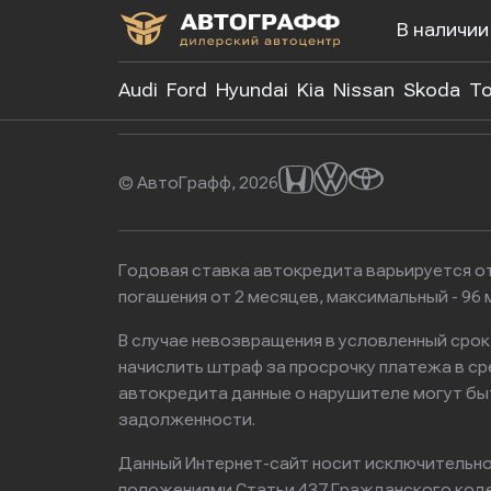
В наличии
+7 (499)
Audi
Ford
Hyundai
Kia
Nissan
Skoda
To
© АвтоГрафф, 2026
Годовая ставка автокредита варьируется от
погашения от 2 месяцев, максимальный - 9
В случае невозвращения в условленный сро
начислить штраф за просрочку платежа в с
автокредита данные о нарушителе могут бы
задолженности.
Данный Интернет-сайт носит исключительно 
положениями Статьи 437 Гражданского кодек