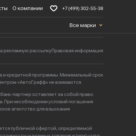
кты
О компании
+7 (499) 302-55-38
Будние дни: с 9:00 до 21:00
16к1с5
Все марки
Выходные: с 9:00 до 22:00
на рекламную рассылку
Правовая информация
ма и кредитной программы. Минимальный срок
центром «АвтоГрафф» не взимаются.
 банк-партнер оставляет за собой право
а. При несоблюдении условий погашения
ское агентство для взыскания
яется публичной офертой, определяемой
тоимости указанных товаров и (или) услуг,