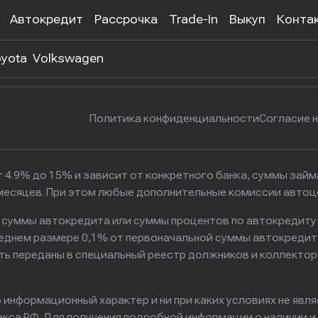
Автокредит
Рассрочка
Trade-In
Выкуп
Конта
 302-55-38
г. Москва, Нагатинская улица, 
yota
Volkswagen
Политика конфиденциальности
Согласие 
 4.9% до 15% и зависит от конкретного банка, суммы зай
6 месяцев. При этом любые дополнительные комиссии авто
к суммы автокредита или суммы процентов по автокредиту
реднем размере 0,1% от первоначальной суммы автокредит
ть переданы в специальный реестр должников и коллектор
информационный характер и ни при каких условиях не явл
са РФ. Для получения подробной информации о наличии и с