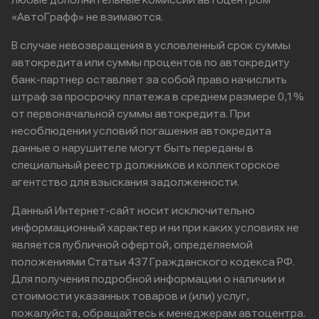
любые дополнительные комиссии автоцентром
«АвтоГрафф» не взимаются.
В случае невозвращения в условленный срок суммы
автокредита или суммы процентов по автокредиту
банк-партнер оставляет за собой право начислить
штраф за просрочку платежа в среднем размере 0,1%
от первоначальной суммы автокредита. При
несоблюдении условий погашения автокредита
данные о нарушителе могут быть переданы в
специальный реестр должников и коллекторское
агентство для взыскания задолженности.
Данный Интернет-сайт носит исключительно
информационный характер и ни при каких условиях не
является публичной офертой, определяемой
положениями Статьи 437 Гражданского кодекса РФ.
Для получения подробной информации о наличии и
стоимости указанных товаров и (или) услуг,
пожалуйста, обращайтесь к менеджерам автоцентра.