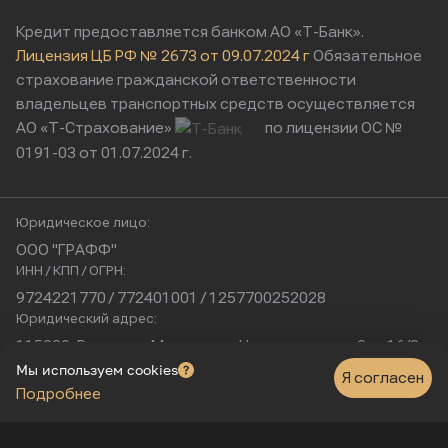
Кредит предоставляется банком АО «Т-Банк».
Лицензия ЦБ РФ № 2673 от 09.07.2024 г
Обязательное
страхование гражданской ответственности
владельцев транспортных средств осуществляется
АО «Т-Страхование»
по лицензии ОС №
0191-03 от 01.07.2024 г.
Юридическое лицо:
ООО "ГРАФФ"
ИНН / КПП / ОГРН:
9724221770 / 772401001 / 1257700252028
Юридический адрес:
115230, Россия, г. Москва, ул. Нагатинская, д. 2, п. 16/2
Физический адрес:
Мы используем cookies
Я согласен
Подробнее
г. Москва, Нагатинская улица, 16к1с5