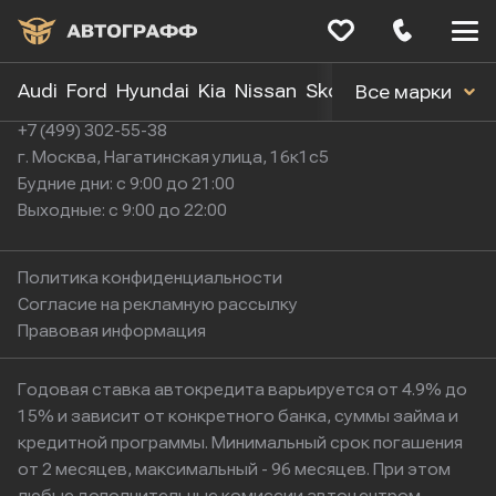
Меню
сайта
Audi
Ford
Hyundai
Kia
Nissan
Skoda
Toyota
Volk
Все марки
+7 (499) 302-55-38
г. Москва, Нагатинская улица, 16к1с5
Будние дни: с 9:00 до 21:00
Выходные: с 9:00 до 22:00
Политика конфиденциальности
Согласие на рекламную рассылку
Правовая информация
Годовая ставка автокредита варьируется от 4.9% до
15% и зависит от конкретного банка, суммы займа и
кредитной программы. Минимальный срок погашения
от 2 месяцев, максимальный - 96 месяцев. При этом