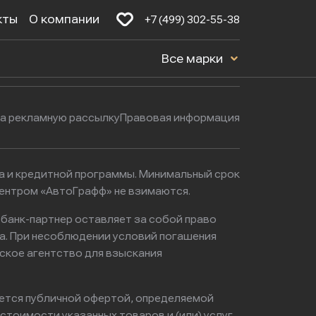
кты
О компании
+7 (499) 302-55-38
Будние дни: с 9:00 до 21:00
16к1с5
Все марки
Выходные: с 9:00 до 22:00
на рекламную рассылку
Правовая информация
ма и кредитной программы. Минимальный срок
центром «АвтоГрафф» не взимаются.
 банк-партнер оставляет за собой право
а. При несоблюдении условий погашения
ское агентство для взыскания
яется публичной офертой, определяемой
тоимости указанных товаров и (или) услуг,