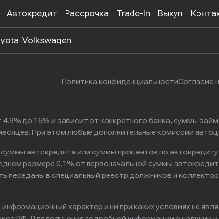
Автокредит
Рассрочка
Trade-In
Выкуп
Конта
 302-55-38
г. Москва, Нагатинская улица, 
yota
Volkswagen
Политика конфиденциальности
Согласие 
 4.9% до 15% и зависит от конкретного банка, суммы зай
6 месяцев. При этом любые дополнительные комиссии авто
к суммы автокредита или суммы процентов по автокредиту
реднем размере 0,1% от первоначальной суммы автокредит
ть переданы в специальный реестр должников и коллектор
информационный характер и ни при каких условиях не явл
са РФ. Для получения подробной информации о наличии и с