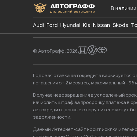
В наличии
+7 (499)
Audi
Ford
Hyundai
Kia
Nissan
Skoda
To
© АвтоГрафф, 2026
Годовая ставка автокредита варьируется от
погашения от 2 месяцев, максимальный - 9
В случае невозвращения в условленный сро
начислить штраф за просрочку платежа в с
автокредита данные о нарушителе могут бы
задолженности.
Данный Интернет-сайт носит исключительно 
положениями Статьи 437 Гражданского кодек