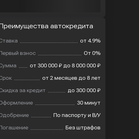
Преимущества автокредита
мущества
редита
Ставка
от 4.9%
Первый взнос
От 0%
Сумма
от 300 000 ₽ до 8 000 000 ₽
Срок
от 2 месяцев до 8 лет
Скидка за кредит
до 300 000 ₽
Оформление
30 минут
Одобрение
По паспорту и В/У
Погашение
Без штрафов