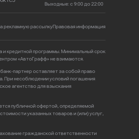
16к1с5
Выходные: с 9:00 до 22:00
на рекламную рассылку
Правовая информация
ма и кредитной программы. Минимальный срок
центром «АвтоГрафф» не взимаются.
 банк-партнер оставляет за собой право
а. При несоблюдении условий погашения
ское агентство для взыскания
яется публичной офертой, определяемой
тоимости указанных товаров и (или) услуг,
ахование гражданской ответственности