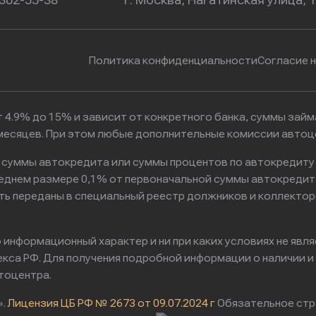
 302-55-38
г. Москва, Нагатинская улица, 
Политика конфиденциальности
Согласие 
 4.9% до 15% и зависит от конкретного банка, суммы зай
6 месяцев. При этом любые дополнительные комиссии авто
к суммы автокредита или суммы процентов по автокредиту
реднем размере 0,1% от первоначальной суммы автокредит
ть переданы в специальный реестр должников и коллектор
информационный характер и ни при каких условиях не явл
са РФ. Для получения подробной информации о наличии и с
тоцентра.
».
Лицензия ЦБ РФ № 2673 от 09.07.2024 г
Обязательное стр