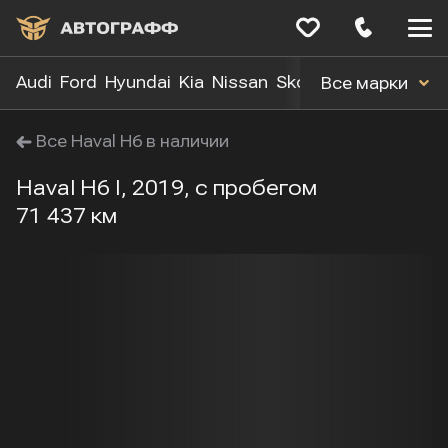
Меню
сайта
Audi
Ford
Hyundai
Kia
Nissan
Skoda
Toyota
Volk
Все марки
Все Haval H6 в наличии
Haval H6 I, 2019, с пробегом
71 437 км