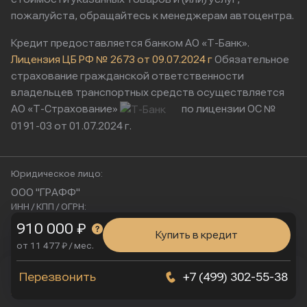
пожалуйста, обращайтесь к менеджерам автоцентра.
Кредит предоставляется банком АО «Т-Банк».
Лицензия ЦБ РФ № 2673 от 09.07.2024 г
Обязательное
страхование гражданской ответственности
владельцев транспортных средств осуществляется
АО «Т-Страхование»
по лицензии ОС №
0191-03 от 01.07.2024 г.
Юридическое лицо:
ООО "ГРАФФ"
ИНН / КПП / ОГРН:
9724221770 / 772401001 / 1257700252028
910 000 ₽
Купить в кредит
Юридический адрес:
от 11 477 ₽ / мес.
115230, Россия, г. Москва, ул. Нагатинская, д. 2, п. 16/2
Физический адрес:
Мы используем cookies
Перезвонить
+7 (499) 302-55-38
Я согласен
Подробнее
г. Москва, Нагатинская улица, 16к1с5