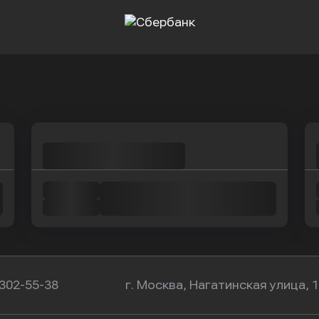
Оправить заявку
Оправить заявку
в Сбербанк
в Сбербанк
 302-55-38
г. Москва, Нагатинская улица, 