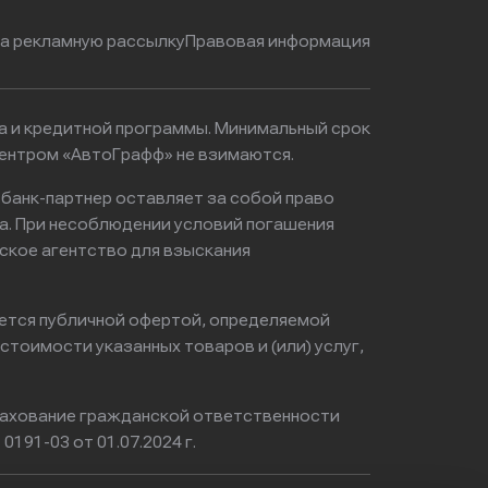
на рекламную рассылку
Правовая информация
ма и кредитной программы. Минимальный срок
центром «АвтоГрафф» не взимаются.
 банк-партнер оставляет за собой право
а. При несоблюдении условий погашения
ское агентство для взыскания
яется публичной офертой, определяемой
тоимости указанных товаров и (или) услуг,
ахование гражданской ответственности
0191-03 от 01.07.2024 г.