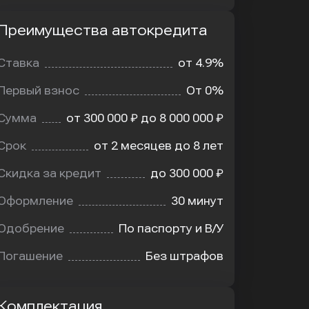
Преимущества автокредита
мущества
редита
Ставка
от 4.9%
Первый взнос
От 0%
Сумма
от 300 000 ₽ до 8 000 000 ₽
Срок
от 2 месяцев до 8 лет
Скидка за кредит
до 300 000 ₽
Оформление
30 минут
Одобрение
По паспорту и В/У
Погашение
Без штрафов
Комплектация