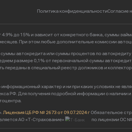
Политика конфиденциальности
Согласие 
 4.9% до 15% и зависит от конкретного банка, суммы зай
6 месяцев. При этом любые дополнительные комиссии авто
к суммы автокредита или суммы процентов по автокредиту
реднем размере 0,1% от первоначальной суммы автокредит
ть переданы в специальный реестр должников и коллектор
информационный характер и ни при каких условиях не явл
са РФ. Для получения подробной информации о наличии и с
тоцентра.
».
Лицензия ЦБ РФ № 2673 от 09.07.2024 г
Обязательное стр
вляется АО «Т-Страхование»
по лицензии ОС № 