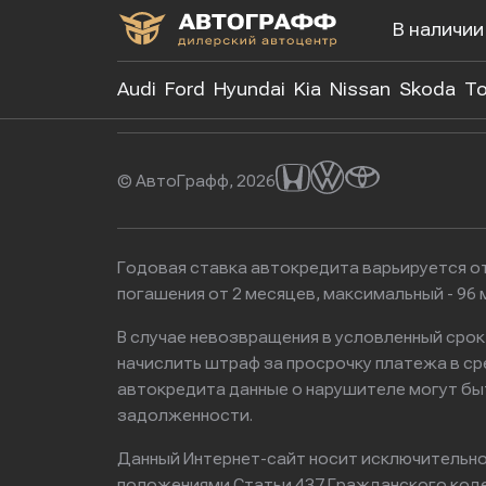
В наличии
+7 (499)
Audi
Ford
Hyundai
Kia
Nissan
Skoda
To
© АвтоГрафф, 2026
Годовая ставка автокредита варьируется от
погашения от 2 месяцев, максимальный - 9
В случае невозвращения в условленный сро
начислить штраф за просрочку платежа в с
автокредита данные о нарушителе могут бы
задолженности.
Данный Интернет-сайт носит исключительно 
положениями Статьи 437 Гражданского кодек