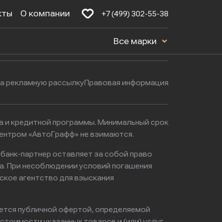
кты
О компании
+7 (499) 302-55-38
Будние дни: с 9:00 до 21:00
16к1с5
Все марки
Выходные: с 9:00 до 22:00
на рекламную рассылку
Правовая информация
ма и кредитной программы. Минимальный срок
центром «АвтоГрафф» не взимаются.
 банк-партнер оставляет за собой право
а. При несоблюдении условий погашения
ское агентство для взыскания
яется публичной офертой, определяемой
тоимости указанных товаров и (или) услуг,