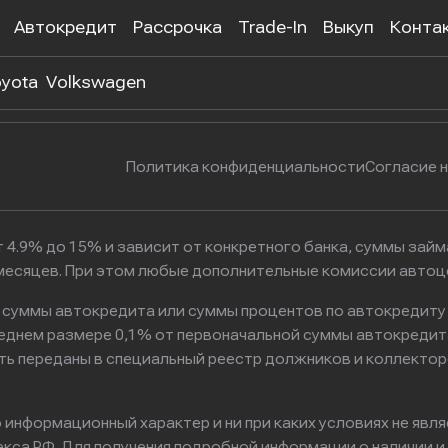
Автокредит
Рассрочка
Trade-In
Выкуп
Конта
 302-55-38
г. Москва, Нагатинская улица, 
yota
Volkswagen
Политика конфиденциальности
Согласие 
 4.9% до 15% и зависит от конкретного банка, суммы зай
6 месяцев. При этом любые дополнительные комиссии авто
к суммы автокредита или суммы процентов по автокредиту
реднем размере 0,1% от первоначальной суммы автокредит
ть переданы в специальный реестр должников и коллектор
информационный характер и ни при каких условиях не явл
са РФ. Для получения подробной информации о наличии и с