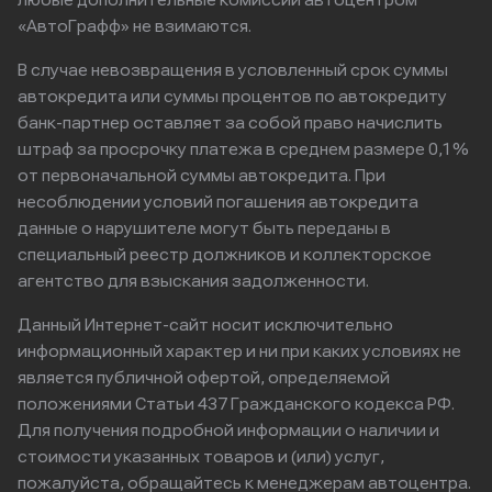
любые дополнительные комиссии автоцентром
«АвтоГрафф» не взимаются.
В случае невозвращения в условленный срок суммы
автокредита или суммы процентов по автокредиту
банк-партнер оставляет за собой право начислить
штраф за просрочку платежа в среднем размере 0,1%
от первоначальной суммы автокредита. При
несоблюдении условий погашения автокредита
данные о нарушителе могут быть переданы в
специальный реестр должников и коллекторское
агентство для взыскания задолженности.
Данный Интернет-сайт носит исключительно
информационный характер и ни при каких условиях не
является публичной офертой, определяемой
положениями Статьи 437 Гражданского кодекса РФ.
Для получения подробной информации о наличии и
стоимости указанных товаров и (или) услуг,
пожалуйста, обращайтесь к менеджерам автоцентра.