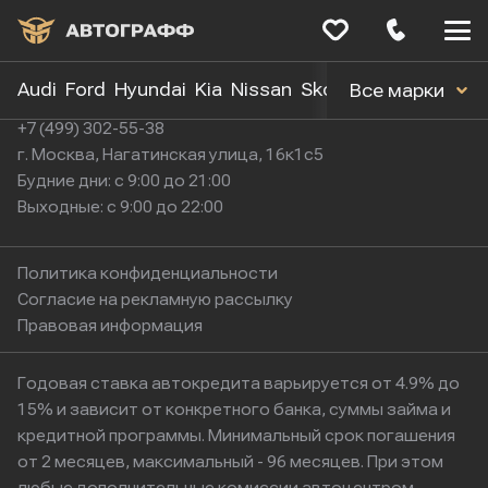
Меню
сайта
Audi
Ford
Hyundai
Kia
Nissan
Skoda
Toyota
Volk
Все марки
+7 (499) 302-55-38
г. Москва, Нагатинская улица, 16к1с5
Будние дни: с 9:00 до 21:00
Выходные: с 9:00 до 22:00
Политика конфиденциальности
Согласие на рекламную рассылку
Правовая информация
Годовая ставка автокредита варьируется от 4.9% до
15% и зависит от конкретного банка, суммы займа и
кредитной программы. Минимальный срок погашения
от 2 месяцев, максимальный - 96 месяцев. При этом