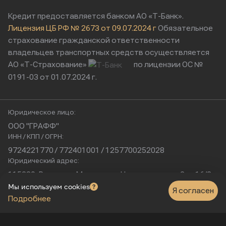
Кредит предоставляется банком АО «Т-Банк».
Лицензия ЦБ РФ № 2673 от 09.07.2024 г
Обязательное
страхование гражданской ответственности
владельцев транспортных средств осуществляется
АО «Т-Страхование»
по лицензии ОС №
0191-03 от 01.07.2024 г.
Юридическое лицо:
ООО "ГРАФФ"
ИНН / КПП / ОГРН:
9724221770 / 772401001 / 1257700252028
Юридический адрес:
115230, Россия, г. Москва, ул. Нагатинская, д. 2, п. 16/2
Физический адрес:
Мы используем cookies
Я согласен
Подробнее
г. Москва, Нагатинская улица, 16к1с5