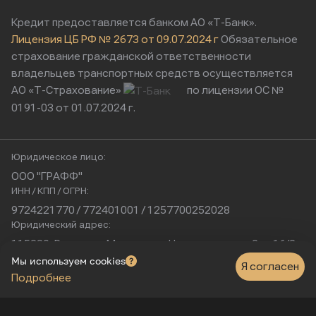
Кредит предоставляется банком АО «Т-Банк».
Лицензия ЦБ РФ № 2673 от 09.07.2024 г
Обязательное
страхование гражданской ответственности
владельцев транспортных средств осуществляется
АО «Т-Страхование»
по лицензии ОС №
0191-03 от 01.07.2024 г.
Юридическое лицо:
ООО "ГРАФФ"
ИНН / КПП / ОГРН:
9724221770 / 772401001 / 1257700252028
Юридический адрес:
115230, Россия, г. Москва, ул. Нагатинская, д. 2, п. 16/2
Физический адрес:
Мы используем cookies
Я согласен
Подробнее
г. Москва, Нагатинская улица, 16к1с5