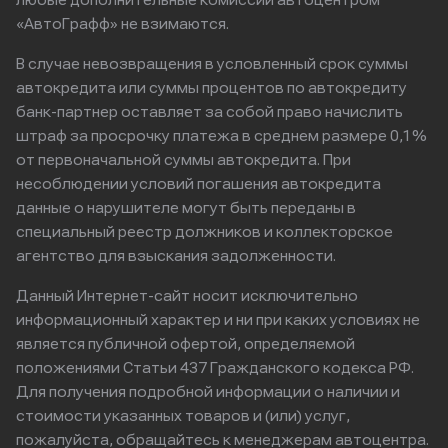
любые дополнительные комиссии автоцентром
«АвтоГрафф» не взимаются.
В случае невозвращения в условленный срок суммы
автокредита или суммы процентов по автокредиту
банк-партнер оставляет за собой право начислить
штраф за просрочку платежа в среднем размере 0,1%
от первоначальной суммы автокредита. При
несоблюдении условий погашения автокредита
данные о нарушителе могут быть переданы в
специальный реестр должников и коллекторское
агентство для взыскания задолженности.
Данный Интернет-сайт носит исключительно
информационный характер и ни при каких условиях не
является публичной офертой, определяемой
положениями Статьи 437 Гражданского кодекса РФ.
Для получения подробной информации о наличии и
стоимости указанных товаров и (или) услуг,
пожалуйста, обращайтесь к менеджерам автоцентра.