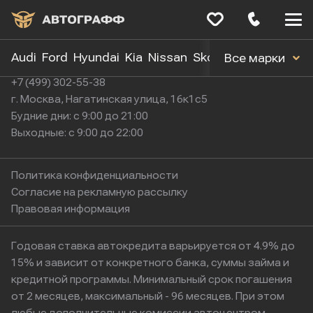
Меню
сайта
Audi
Ford
Hyundai
Kia
Nissan
Skoda
Toyota
Volk
Все марки
+7 (499) 302-55-38
г. Москва, Нагатинская улица, 16к1с5
Будние дни: с 9:00 до 21:00
Выходные: с 9:00 до 22:00
Политика конфиденциальности
Согласие на рекламную рассылку
Правовая информация
Годовая ставка автокредита варьируется от 4.9% до
15% и зависит от конкретного банка, суммы займа и
кредитной программы. Минимальный срок погашения
от 2 месяцев, максимальный - 96 месяцев. При этом