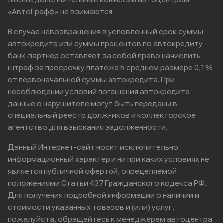
любые дополнительные комиссии автоцентром
«АвтоГрафф» не взимаются.
В случае невозвращения в условленный срок суммы
автокредита или суммы процентов по автокредиту
банк-партнер оставляет за собой право начислить
штраф за просрочку платежа в среднем размере 0,1%
от первоначальной суммы автокредита. При
несоблюдении условий погашения автокредита
данные о нарушителе могут быть переданы в
специальный реестр должников и коллекторское
агентство для взыскания задолженности.
Данный Интернет-сайт носит исключительно
информационный характер и ни при каких условиях не
является публичной офертой, определяемой
положениями Статьи 437 Гражданского кодекса РФ.
Для получения подробной информации о наличии и
стоимости указанных товаров и (или) услуг,
пожалуйста, обращайтесь к менеджерам автоцентра.