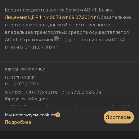
Кредит предоставляется банком АО «Т-Банк».
Лицензия ЦБ РФ № 2673 от 09.07.2024 г
Обязательное
страхование гражданской ответственности
владельцев транспортных средств осуществляется
АО «Т-Страхование»
по лицензии ОС №
0191-03 от 01.07.2024 г.
Юридическое лицо:
ООО "ГРАФФ"
ИНН / КПП / ОГРН:
9724221770 / 772401001 / 1257700252028
Юридический адрес:
115230, Россия, г. Москва, ул. Нагатинская, д. 2, п. 16/2
Физический адрес:
Мы используем cookies
Я согласен
Подробнее
г. Москва, Нагатинская улица, 16к1с5