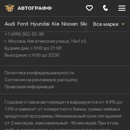
Меню
сайта
Audi
Ford
Hyundai
Kia
Nissan
Skoda
Toyota
Volk
Все марки
+7 (499) 302-55-38
г. Москва, Нагатинская улица, 16к1с5
Будние дни: с 9:00 до 21:00
Выходные: с 9:00 до 22:00
Политика конфиденциальности
Согласие на рекламную рассылку
Правовая информация
Годовая ставка автокредита варьируется от 4.9% до
15% и зависит от конкретного банка, суммы займа и
кредитной программы. Минимальный срок погашения
от 2 месяцев, максимальный - 96 месяцев. При этом